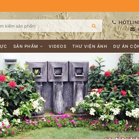
HOTLIN
LỰC
SẢN PHẨM
VIDEOS
THƯ VIỆN ẢNH
DỰ ÁN CỘ