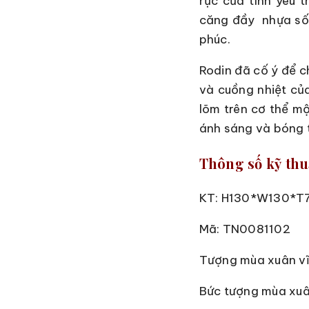
rực của tình yêu 
căng đầy nhựa sốn
phúc.
Rodin đã cố ý để c
và cuồng nhiệt của
lõm trên cơ thể mộ
ánh sáng và bóng t
Thông số kỹ thu
KT: H130*W130*T
Mã: TN0081102
Tượng mùa xuân vĩ
Bức tượng mùa xuâ