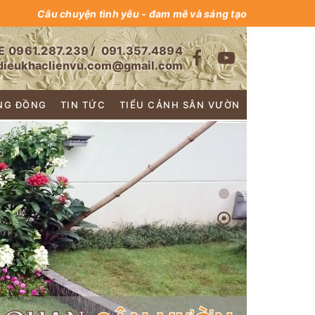
Câu chuyện tình yêu - đam mê và sáng tạo
E
0961.287.239
/
091.357.4894
dieukhaclienvu.com@gmail.com
NG ĐỒNG
TIN TỨC
TIỂU CẢNH SÂN VƯỜN