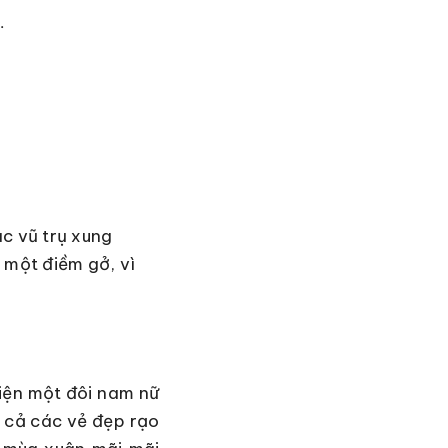
.
c vũ trụ xung
 một điềm gở, vì
iện một đôi nam nữ
t cả các vẻ đẹp rạo