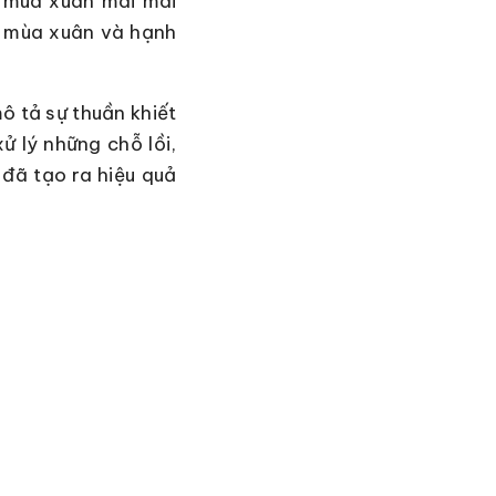
ư mùa xuân mãi mãi
, mùa xuân và hạnh
ô tả sự thuần khiết
ử lý những chỗ lồi,
 đã tạo ra hiệu quả