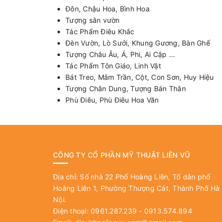
Đôn, Chậu Hoa, Bình Hoa
Tượng sân vườn
Tác Phẩm Điêu Khắc
Đèn Vườn, Lò Sưởi, Khung Gương, Bàn Ghế
Tượng Châu Âu, Á, Phi, Ai Cập ...
Tác Phẩm Tôn Giáo, Linh Vật
Bát Treo, Mâm Trần, Cột, Con Sơn, Huy Hiệu
Tượng Chân Dung, Tượng Bán Thân
Phù Điêu, Phù Điêu Hoa Văn
CÔNG TY CỔ PHẦN MỸ THUẬT LIÊN VŨ
Địa chỉ: Số nhà 22 Phố Hoàng Liên, Tổ dân phố
Hoàng Liên 1, Phường Thượng Cát, Thành Phố Hà
Nội.
Điện thoại: 0961.287.239 - 0913.574.894