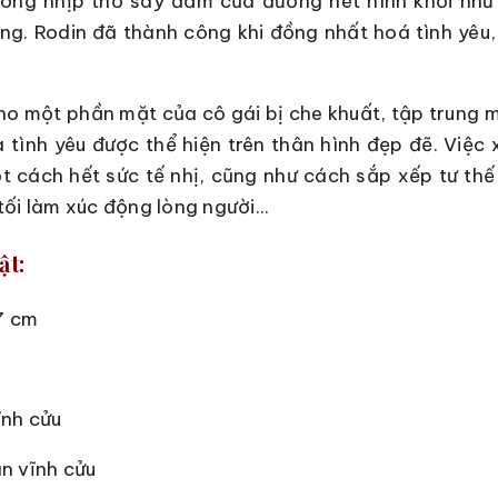
trong nhịp thở say đắm của đường nét hình khối nh
g. Rodin đã thành công khi đồng nhất hoá tình yêu
ho một phần mặt của cô gái bị che khuất, tập trung m
 tình yêu được thể hiện trên thân hình đẹp đẽ. Việc x
t cách hết sức tế nhị, cũng như cách sắp xếp tư thế
ối làm xúc động lòng người...
ật:
7 cm
nh cửu
n vĩnh cửu