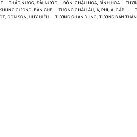
ẬT
THÁC NƯỚC, ĐÀI NƯỚC
ĐÔN, CHẬU HOA, BÌNH HOA
TƯỢN
, KHUNG GƯƠNG, BÀN GHẾ
TƯỢNG CHÂU ÂU, Á, PHI, AI CẬP ...
ỘT, CON SƠN, HUY HIỆU
TƯỢNG CHÂN DUNG, TƯỢNG BÁN THÂN