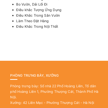
Bo Vườn, Dải Lối Đi
Điêu khắc Tượng Ứng Dụng
Điêu Khắc Trong Sân Vườn
Làm Theo Đặt Hàng
Điêu Khắc Trong Nội Thất
PHÒNG TRƯNG BÀY, XƯỞNG
Phòng trưng bày: Số nhà 22 Phố Hoàng Liên, Tổ dân
phố Hoàng Liên 1, Phường Thượng Cát, Thành Phố Hà
Nội.
Xưởng: 42 Liên Mạc - Phường Thượng Cát - Hà Nội