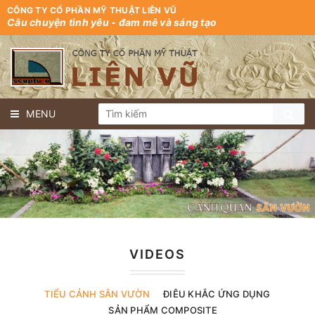
CÔNG TY CỔ PHẦN MỸ THUẬT LIÊN VŨ
Câu chuyện tình yêu - đam mê và sáng tạo
MENU
VIDEOS
TIỂU CẢNH SÂN VƯỜN
ĐIÊU KHẮC ỨNG DỤNG
SẢN PHẨM COMPOSITE