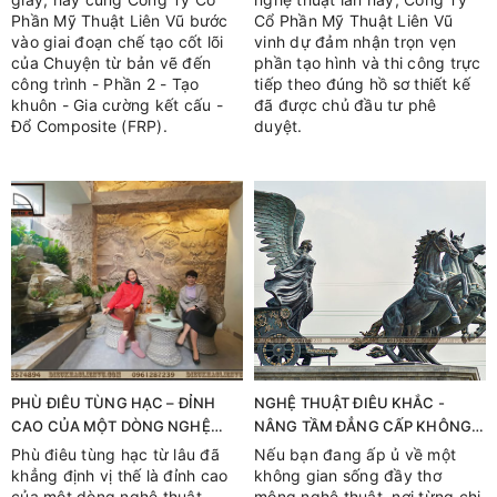
Phần Mỹ Thuật Liên Vũ bước
Cổ Phần Mỹ Thuật Liên Vũ
vào giai đoạn chế tạo cốt lõi
vinh dự đảm nhận trọn vẹn
của Chuyện từ bản vẽ đến
phần tạo hình và thi công trực
công trình - Phần 2 - Tạo
tiếp theo đúng hồ sơ thiết kế
khuôn - Gia cường kết cấu -
đã được chủ đầu tư phê
Đổ Composite (FRP).
duyệt.
PHÙ ĐIÊU TÙNG HẠC – ĐỈNH
NGHỆ THUẬT ĐIÊU KHẮC -
CAO CỦA MỘT DÒNG NGHỆ
NÂNG TẦM ĐẲNG CẤP KHÔNG
THUẬT TRANG TRÍ
GIAN SỐNG
Phù điêu tùng hạc từ lâu đã
Nếu bạn đang ấp ủ về một
khẳng định vị thế là đỉnh cao
không gian sống đầy thơ
của một dòng nghệ thuật
mộng nghệ thuật, nơi từng chi