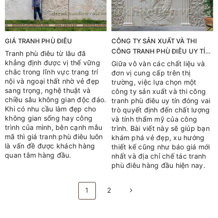
GIÁ TRANH PHÙ ĐIÊU
CÔNG TY SẢN XUẤT VÀ THI
CÔNG TRANH PHÙ ĐIÊU UY TÍN
Tranh phù điêu từ lâu đã
TẠI VIỆT NAM
khẳng định được vị thế vững
Giữa vô vàn các chất liệu và
chắc trong lĩnh vực trang trí
đơn vị cung cấp trên thị
nội và ngoại thất nhờ vẻ đẹp
trường, việc lựa chọn một
sang trọng, nghệ thuật và
công ty sản xuất và thi công
chiều sâu không gian độc đáo.
tranh phù điêu uy tín đóng vai
Khi có nhu cầu làm đẹp cho
trò quyết định đến chất lượng
không gian sống hay công
và tính thẩm mỹ của công
trình của mình, bên cạnh mẫu
trình. Bài viết này sẽ giúp bạn
mã thì giá tranh phù điêu luôn
khám phá vẻ đẹp, xu hướng
là vấn đề được khách hàng
thiết kế cũng như báo giá mới
quan tâm hàng đầu.
nhất và địa chỉ chế tác tranh
phù điêu hàng đầu hiện nay.
1
2