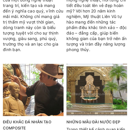
trang trí, kiến tạo và mang
tiết đều toát lên vẻ đẹp hoàn
đến ý nghĩa cao quý, vĩnh cửu
mỹ? Với hơn 20 năm kinh
mãi mãi. Không chỉ mang giá
nghiệm, Mỹ thuật Liên Vũ tự
trị thẩm mỹ vượt thời gian,
hào mang đến những tác
dòng tranh này còn là biểu
phẩm điêu khắc tinh xảo – độc
tượng tuyệt vời cho sự thịnh
đáo – đẳng cấp, giúp biến
vượng, giàu sang, phú quý,
không gian của bạn trở nên ấn
trường thọ và an lạc cho gia
tượng và tràn đầy năng lượng
đình bạn.
phong thủy.
ĐIÊU KHẮC ĐÁ NHÂN TẠO
NHỮNG MẪU ĐÀI NƯỚC ĐẸP
COMPOSITE
Trong thiết kế cảnh quan kiến