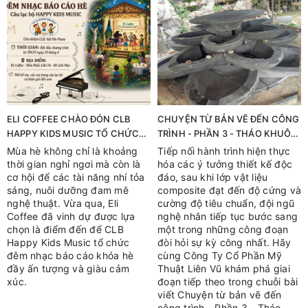
ELI COFFEE CHÀO ĐÓN CLB
CHUYỆN TỪ BẢN VẼ ĐẾN CÔNG
HAPPY KIDS MUSIC TỔ CHỨC
TRÌNH - PHẦN 3 - THÁO KHUÔN
ĐÊM NHẠC BÁO CÁO KHÓA HÈ
– XỬ LÝ BỀ MẶT – MÀI HOÀN
Mùa hè không chỉ là khoảng
Tiếp nối hành trình hiện thực
THIỆN
thời gian nghỉ ngơi mà còn là
hóa các ý tưởng thiết kế độc
cơ hội để các tài năng nhí tỏa
đáo, sau khi lớp vật liệu
sáng, nuôi dưỡng đam mê
composite đạt đến độ cứng và
nghệ thuật. Vừa qua, Eli
cường độ tiêu chuẩn, đội ngũ
Coffee đã vinh dự được lựa
nghệ nhân tiếp tục bước sang
chọn là điểm đến để CLB
một trong những công đoạn
Happy Kids Music tổ chức
đòi hỏi sự kỳ công nhất. Hãy
đêm nhạc báo cáo khóa hè
cùng Công Ty Cổ Phần Mỹ
đầy ấn tượng và giàu cảm
Thuật Liên Vũ khám phá giai
xúc.
đoạn tiếp theo trong chuỗi bài
viết Chuyện từ bản vẽ đến
công trình - Phần 3 - Tháo