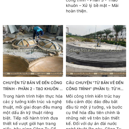
khuôn – Xử lý bề mặt – Mài
hoàn thiện.
CHUYỆN TỪ BẢN VẼ ĐẾN CÔNG
CÂU CHUYỆN "TỪ BẢN VẼ ĐẾN
TRÌNH - PHẦN 2 - TẠO KHUÔN -
CÔNG TRÌNH" (PHẦN 1): TỪ HỒ
GIA CƯỜNG KẾT CẤU - ĐỔ
SƠ THIẾT KẾ ĐẾN HIỆN THỰC
Trong hành trình hiện thực hóa
Mỗi công trình kiến trúc hay
COMPOSITE
các ý tưởng kiến trúc và nghệ
tiểu cảnh độc đáo đều bắt
thuật, mỗi giai đoạn đều mang
đầu từ một ý tưởng, và bước
một dấu ấn kỹ thuật riêng
cụ thể hóa đầu tiên chính là
biệt. Tiếp nối hành trình đưa
những nét vẽ trên bản thiết
thiết kế vượt giới hạn trang
kế. Đối với dự án đài nước
giấy, hãy cùng Công Ty Cổ
nghệ thuật lần này, Công Ty