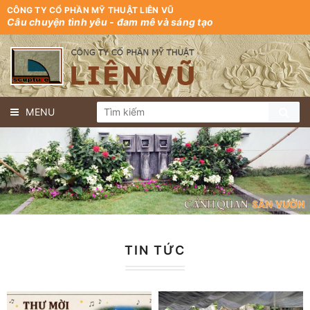
CÔNG TY CỔ PHẦN MỸ THUẬT LIÊN VŨ
Câu chuyện tình yêu - đam mê và sáng tạo
MENU
TIN TỨC