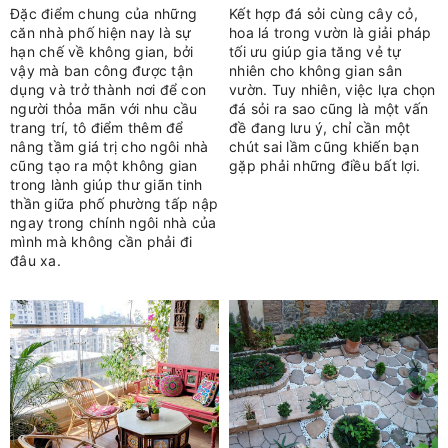
XANH
CẦN LƯU Ý
Đặc điểm chung của những
Kết hợp đá sỏi cùng cây cỏ,
căn nhà phố hiện nay là sự
hoa lá trong vườn là giải pháp
hạn chế về không gian, bởi
tối ưu giúp gia tăng vẻ tự
vậy mà ban công được tận
nhiên cho không gian sân
dụng và trở thành nơi để con
vườn. Tuy nhiên, việc lựa chọn
người thỏa mãn với nhu cầu
đá sỏi ra sao cũng là một vấn
trang trí, tô điểm thêm để
đề đang lưu ý, chỉ cần một
nâng tầm giá trị cho ngôi nhà
chút sai lầm cũng khiến bạn
cũng tạo ra một không gian
gặp phải những điều bất lợi.
trong lành giúp thư giãn tinh
thần giữa phố phường tấp nập
ngay trong chính ngôi nhà của
mình mà không cần phải đi
đâu xa.