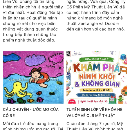
Liên Vũ, chúng tôi tin rằng
ngẫu hứng. Vừa qua, Công Ty
thiên nhiên chính là người thầy
Cổ Phần Mỹ Thuật Liên Vũ đã
vĩ đại nhất. Hoạt động "Bé tập
có một hành trình đầy cảm
in ấn từ rau củ quả" là minh
hứng khi mang bộ môn nghệ
chứng rõ nét cho việc biến
thuật Zentangle và Doodle
những vật dụng quen thuộc
đến gần hơn với các bạn nhỏ.
trong bếp thành những tác
phẩm nghệ thuật độc đáo.
CÂU CHUYỆN - ƯỚC MƠ CỦA
TUYỂN SINH LỚP VẼ KHÓA HÈ
CÔ BÉ
VÀ LỚP VẼ CLB MỸ THUẬT
Mỗi đứa trẻ đều mang trong
Chào đón tháng 7 rực rỡ, Mỹ
mình những ước mơ rực rỡ. Tại
Thuật Liên Vũ chính thức mở