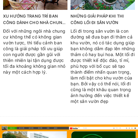
XU HƯỚNG TRANG TRÍ BAN
NHỮNG GIẢI PHÁP KHI THI
CÔNG DÀNH CHO NHÀ CHUNG
CÔNG LỐI ĐI SÂN VƯỜN
CƯ 2019
Đối với những ngôi nhà chung
Lối đi trong sân vườn là con
cư không thể có không gian
đường sẽ đưa bạn đi thăm cả
vườn tược, thì tiểu cảnh ban
khu vườn, nó có tác dụng giúp
công là giải pháp tối ưu giúp
bạn không dẫm đạp lên những
con người được gần gũi với
thảm cỏ hay bụi hoa. Một lối đi
thiên nhiên lại tận dụng được
được thiết kế độc đáo, tỉ mỉ,
tối đa khoảng không gian nhỏ
phù hợp với bố cục sẽ tạo
này một cách hợp lý.
thành điểm nhấn quan trọng,
làm nổi bật cho khu vườn của
bạn. Bởi vậy có thể nói, lối đi
cũng là một khâu quan trọng
ảnh hưởng đến việc thiết kế
một sân vườn đẹp