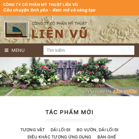
CÔNG TY CỔ PHẦN MỸ THUẬT LIÊN VŨ
Câu chuyện tình yêu - đam mê và sáng tạo
MENU
TÁC PHẨM MỚI
TƯỢNG VẬT
DẢI LỐI ĐI
BO VƯỜN, DẢI LỐI ĐI
ĐIÊU KHẮC TƯỢNG ỨNG DỤNG
BÀN GHẾ