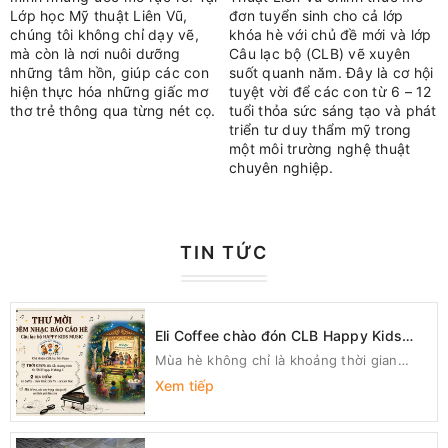
Lớp học Mỹ thuật Liên Vũ,
đơn tuyển sinh cho cả lớp
chúng tôi không chỉ dạy vẽ,
khóa hè với chủ đề mới và lớp
mà còn là nơi nuôi dưỡng
Câu lạc bộ (CLB) vẽ xuyên
những tâm hồn, giúp các con
suốt quanh năm. Đây là cơ hội
hiện thực hóa những giấc mơ
tuyệt vời để các con từ 6 – 12
thơ trẻ thông qua từng nét cọ.
tuổi thỏa sức sáng tạo và phát
triển tư duy thẩm mỹ trong
một môi trường nghệ thuật
chuyên nghiệp.
TIN TỨC
Eli Coffee chào đón CLB Happy Kids
Music tổ chức đêm nhạc báo cáo khóa
Mùa hè không chỉ là khoảng thời gian
hè
nghỉ ngơi mà còn là cơ hội để các tài năng
Xem tiếp
nhí tỏa sáng, nuôi dưỡng đam mê nghệ
thuật. Vừa qua, Eli Coffee đã vinh dự
được lựa chọn là điểm đến để CLB Happy