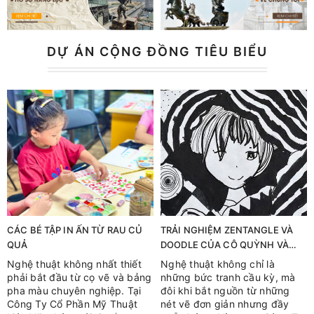
DỰ ÁN CỘNG ĐỒNG TIÊU BIỂU
CÁC BÉ TẬP IN ẤN TỪ RAU CỦ
TRẢI NGHIỆM ZENTANGLE VÀ
QUẢ
DOODLE CỦA CÔ QUỲNH VÀ
CÁC BẠN NHỎ
Nghệ thuật không nhất thiết
Nghệ thuật không chỉ là
phải bắt đầu từ cọ vẽ và bảng
những bức tranh cầu kỳ, mà
pha màu chuyên nghiệp. Tại
đôi khi bắt nguồn từ những
Công Ty Cổ Phần Mỹ Thuật
nét vẽ đơn giản nhưng đầy