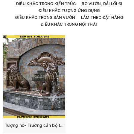
ĐIÊU KHẮC TRONG KIẾN TRÚC
BO VƯỜN, DẢI LỐI ĐI
ĐIÊU KHẮC TƯỢNG ỨNG DỤNG
ĐIÊU KHẮC TRONG SÂN VƯỜN
LÀM THEO ĐẶT HÀNG
ĐIÊU KHẮC TRONG NỘI THẤT
Tượng hổ- Trường cán bộ thương mại.