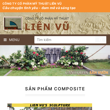
CÔNG TY CỔ PHẦN MỸ THUẬT LIÊN VŨ
Câu chuyện tình yêu - đam mê và sáng tạo
MENU
SẢN PHẨM COMPOSITE