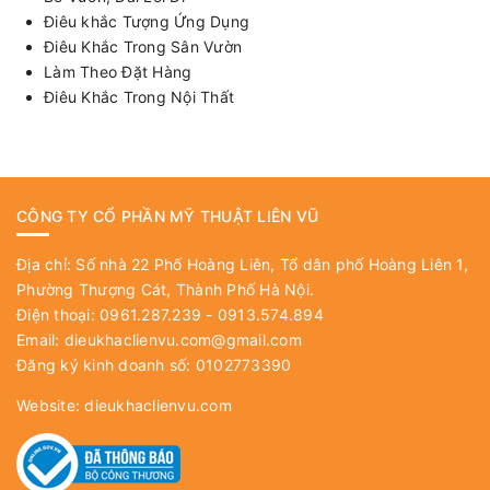
Điêu khắc Tượng Ứng Dụng
Điêu Khắc Trong Sân Vườn
Làm Theo Đặt Hàng
Điêu Khắc Trong Nội Thất
CÔNG TY CỔ PHẦN MỸ THUẬT LIÊN VŨ
Địa chỉ: Số nhà 22 Phố Hoàng Liên, Tổ dân phố Hoàng Liên 1,
Phường Thượng Cát, Thành Phố Hà Nội.
Điện thoại: 0961.287.239 - 0913.574.894
Email:
dieukhaclienvu.com@gmail.com
Đăng ký kinh doanh số: 0102773390
Website:
dieukhaclienvu.com