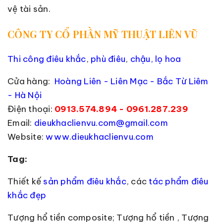
vệ tài sản.
CÔNG TY CỔ PHẦN MỸ THUẬT LIÊN VŨ
Thi công điêu khắc
,
phù điêu
,
chậu, lọ hoa
Cửa hàng:
Hoàng Liên - Liên Mạc - Bắc Từ Liêm
- Hà Nội
Điện thoại:
0913.574.894 - 0961.287.239
Email:
dieukhaclienvu.com@gmail.com
Website:
www.dieukhaclienvu.com
Tag:
Thiết kế
sản phẩm điêu khắc
, các
tác phẩm điêu
khắc đẹp
Tượng hổ tiền composite; Tượng hổ tiền , Tượng