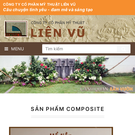
CÔNG TY CỔ PHẦN MỸ THUẬT LIÊN VŨ
Câu chuyện tình yêu - đam mê và sáng tạo
MENU
SẢN PHẨM COMPOSITE