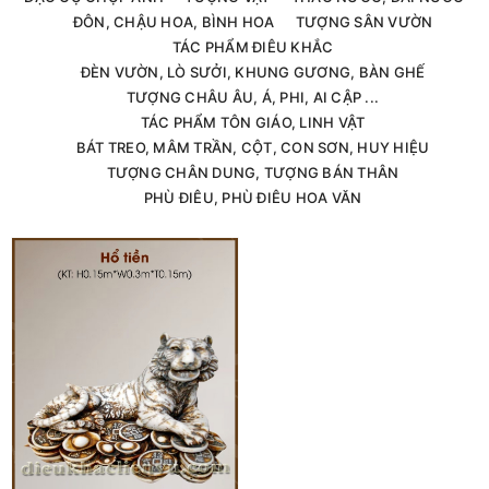
ĐÔN, CHẬU HOA, BÌNH HOA
TƯỢNG SÂN VƯỜN
TÁC PHẨM ĐIÊU KHẮC
ĐÈN VƯỜN, LÒ SƯỞI, KHUNG GƯƠNG, BÀN GHẾ
TƯỢNG CHÂU ÂU, Á, PHI, AI CẬP ...
TÁC PHẨM TÔN GIÁO, LINH VẬT
BÁT TREO, MÂM TRẦN, CỘT, CON SƠN, HUY HIỆU
TƯỢNG CHÂN DUNG, TƯỢNG BÁN THÂN
PHÙ ĐIÊU, PHÙ ĐIÊU HOA VĂN