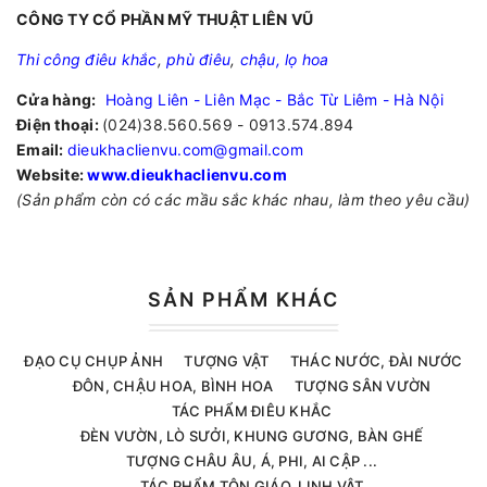
CÔNG TY CỔ PHẦN MỸ THUẬT LIÊN VŨ
Thi công điêu khắc
,
phù điêu
,
chậu, lọ hoa
Cửa hàng:
Hoàng Liên - Liên Mạc - Bắc Từ Liêm - Hà Nội
Điện thoại:
(024)38.560.569 - 0913.574.894
Email:
dieukhaclienvu.com@gmail.com
Website:
www.dieukhaclienvu.com
(Sản phẩm còn có các mầu sắc khác nhau, làm theo yêu cầu)
SẢN PHẨM KHÁC
ĐẠO CỤ CHỤP ẢNH
TƯỢNG VẬT
THÁC NƯỚC, ĐÀI NƯỚC
ĐÔN, CHẬU HOA, BÌNH HOA
TƯỢNG SÂN VƯỜN
TÁC PHẨM ĐIÊU KHẮC
ĐÈN VƯỜN, LÒ SƯỞI, KHUNG GƯƠNG, BÀN GHẾ
TƯỢNG CHÂU ÂU, Á, PHI, AI CẬP ...
TÁC PHẨM TÔN GIÁO, LINH VẬT