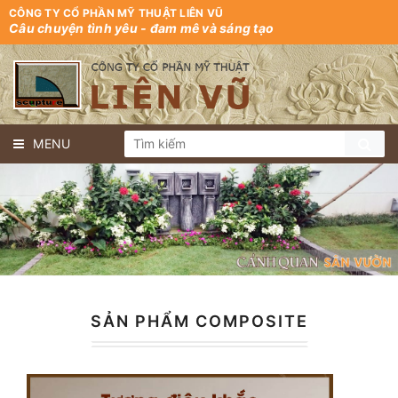
CÔNG TY CỔ PHẦN MỸ THUẬT LIÊN VŨ
Câu chuyện tình yêu - đam mê và sáng tạo
MENU
SẢN PHẨM COMPOSITE