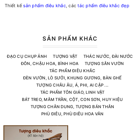
Thiết kế
sản phẩm điêu khắc
, các
tác phẩm điêu khắc đẹp
SẢN PHẨM KHÁC
ĐẠO CỤ CHỤP ẢNH
TƯỢNG VẬT
THÁC NƯỚC, ĐÀI NƯỚC
ĐÔN, CHẬU HOA, BÌNH HOA
TƯỢNG SÂN VƯỜN
TÁC PHẨM ĐIÊU KHẮC
ĐÈN VƯỜN, LÒ SƯỞI, KHUNG GƯƠNG, BÀN GHẾ
TƯỢNG CHÂU ÂU, Á, PHI, AI CẬP ...
TÁC PHẨM TÔN GIÁO, LINH VẬT
BÁT TREO, MÂM TRẦN, CỘT, CON SƠN, HUY HIỆU
TƯỢNG CHÂN DUNG, TƯỢNG BÁN THÂN
PHÙ ĐIÊU, PHÙ ĐIÊU HOA VĂN