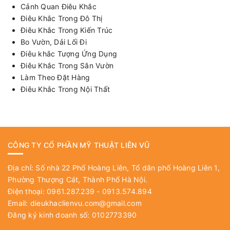
Cảnh Quan Điêu Khắc
Điêu Khắc Trong Đô Thị
Điêu Khắc Trong Kiến Trúc
Bo Vườn, Dải Lối Đi
Điêu khắc Tượng Ứng Dụng
Điêu Khắc Trong Sân Vườn
Làm Theo Đặt Hàng
Điêu Khắc Trong Nội Thất
CÔNG TY CỔ PHẦN MỸ THUẬT LIÊN VŨ
Địa chỉ: Số nhà 22 Phố Hoàng Liên, Tổ dân phố Hoàng Liên 1,
Phường Thượng Cát, Thành Phố Hà Nội.
Điện thoại: 0961.287.239 - 0913.574.894
Email:
dieukhaclienvu.com@gmail.com
Đăng ký kinh doanh số: 0102773390