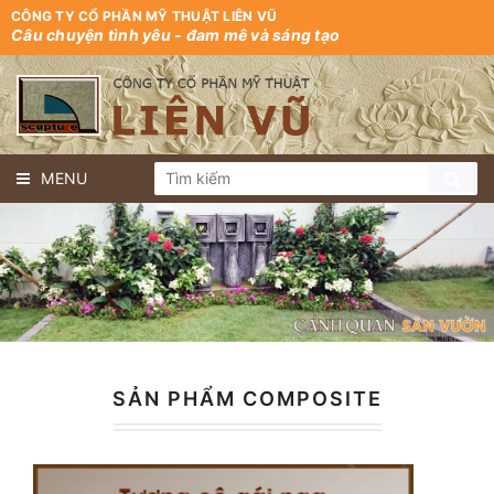
CÔNG TY CỔ PHẦN MỸ THUẬT LIÊN VŨ
Câu chuyện tình yêu - đam mê và sáng tạo
MENU
SẢN PHẨM COMPOSITE