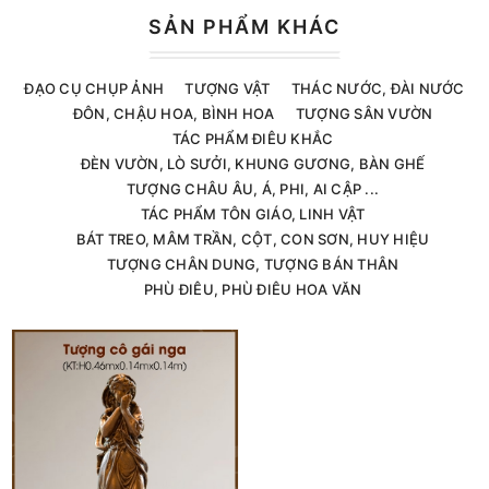
SẢN PHẨM KHÁC
ĐẠO CỤ CHỤP ẢNH
TƯỢNG VẬT
THÁC NƯỚC, ĐÀI NƯỚC
ĐÔN, CHẬU HOA, BÌNH HOA
TƯỢNG SÂN VƯỜN
TÁC PHẨM ĐIÊU KHẮC
ĐÈN VƯỜN, LÒ SƯỞI, KHUNG GƯƠNG, BÀN GHẾ
TƯỢNG CHÂU ÂU, Á, PHI, AI CẬP ...
TÁC PHẨM TÔN GIÁO, LINH VẬT
BÁT TREO, MÂM TRẦN, CỘT, CON SƠN, HUY HIỆU
TƯỢNG CHÂN DUNG, TƯỢNG BÁN THÂN
PHÙ ĐIÊU, PHÙ ĐIÊU HOA VĂN