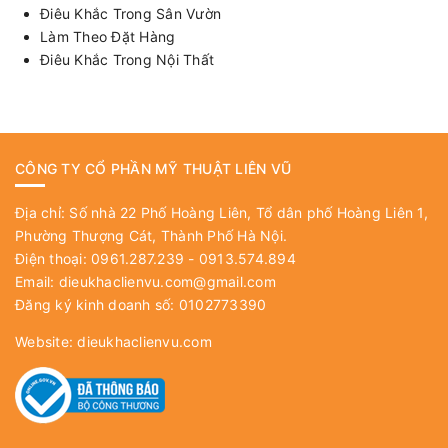
Điêu Khắc Trong Sân Vườn
Làm Theo Đặt Hàng
Điêu Khắc Trong Nội Thất
CÔNG TY CỔ PHẦN MỸ THUẬT LIÊN VŨ
Địa chỉ: Số nhà 22 Phố Hoàng Liên, Tổ dân phố Hoàng Liên 1,
Phường Thượng Cát, Thành Phố Hà Nội.
Điện thoại: 0961.287.239 - 0913.574.894
Email:
dieukhaclienvu.com@gmail.com
Đăng ký kinh doanh số: 0102773390
Website:
dieukhaclienvu.com