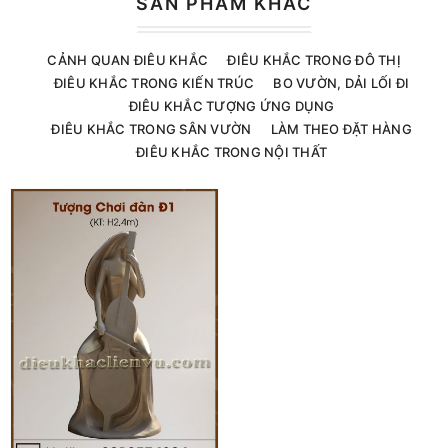
SẢN PHẨM KHÁC
CẢNH QUAN ĐIÊU KHẮC
ĐIÊU KHẮC TRONG ĐÔ THỊ
ĐIÊU KHẮC TRONG KIẾN TRÚC
BO VƯỜN, DẢI LỐI ĐI
ĐIÊU KHẮC TƯỢNG ỨNG DỤNG
ĐIÊU KHẮC TRONG SÂN VƯỜN
LÀM THEO ĐẶT HÀNG
ĐIÊU KHẮC TRONG NỘI THẤT