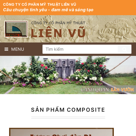
CÔNG TY CỔ PHẦN MỸ THUẬT LIÊN VŨ
Câu chuyện tình yêu - đam mê và sáng tạo
MENU
SẢN PHẨM COMPOSITE