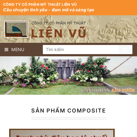
CÔNG TY CỔ PHẦN MỸ THUẬT LIÊN VŨ
Câu chuyện tình yêu - đam mê và sáng tạo
MENU
SẢN PHẨM COMPOSITE