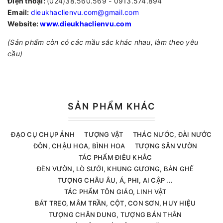
Điện thoại:
(024)38.560.569 - 0913.574.894
Email:
dieukhaclienvu.com@gmail.com
Website:
www.dieukhaclienvu.com
(Sản phẩm còn có các mầu sắc khác nhau, làm theo yêu
cầu)
SẢN PHẨM KHÁC
ĐẠO CỤ CHỤP ẢNH
TƯỢNG VẬT
THÁC NƯỚC, ĐÀI NƯỚC
ĐÔN, CHẬU HOA, BÌNH HOA
TƯỢNG SÂN VƯỜN
TÁC PHẨM ĐIÊU KHẮC
ĐÈN VƯỜN, LÒ SƯỞI, KHUNG GƯƠNG, BÀN GHẾ
TƯỢNG CHÂU ÂU, Á, PHI, AI CẬP ...
TÁC PHẨM TÔN GIÁO, LINH VẬT
BÁT TREO, MÂM TRẦN, CỘT, CON SƠN, HUY HIỆU
TƯỢNG CHÂN DUNG, TƯỢNG BÁN THÂN