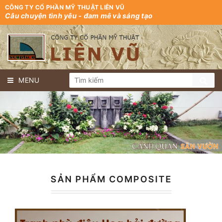
CÔNG TY CỔ PHẦN MỸ THUẬT LIÊN VŨ
Câu chuyện tình yêu - đam mê và sáng tạo
MENU
SẢN PHẨM COMPOSITE