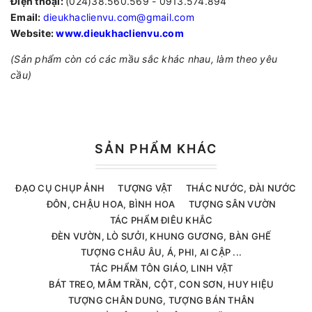
Điện thoại:
(024)38.560.569 - 0913.574.894
Email:
dieukhaclienvu.com@gmail.com
Website:
www.dieukhaclienvu.com
(Sản phẩm còn có các mầu sắc khác nhau, làm theo yêu
cầu)
SẢN PHẨM KHÁC
ĐẠO CỤ CHỤP ẢNH
TƯỢNG VẬT
THÁC NƯỚC, ĐÀI NƯỚC
ĐÔN, CHẬU HOA, BÌNH HOA
TƯỢNG SÂN VƯỜN
TÁC PHẨM ĐIÊU KHẮC
ĐÈN VƯỜN, LÒ SƯỞI, KHUNG GƯƠNG, BÀN GHẾ
TƯỢNG CHÂU ÂU, Á, PHI, AI CẬP ...
TÁC PHẨM TÔN GIÁO, LINH VẬT
BÁT TREO, MÂM TRẦN, CỘT, CON SƠN, HUY HIỆU
TƯỢNG CHÂN DUNG, TƯỢNG BÁN THÂN