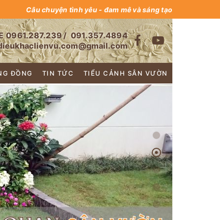
Câu chuyện tình yêu - đam mê và sáng tạo
E
0961.287.239
/
091.357.4894
dieukhaclienvu.com@gmail.com
NG ĐỒNG
TIN TỨC
TIỂU CẢNH SÂN VƯỜN