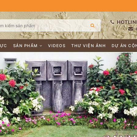
HOTLIN
LỰC
SẢN PHẨM
VIDEOS
THƯ VIỆN ẢNH
DỰ ÁN CỘ