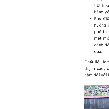
tiết ho
hàng yê
Phù điê
hưởng c
phố thi
mệt mỏ
cách đê
quả.
Chất liệu l
thạch cao, c
năm đối với 