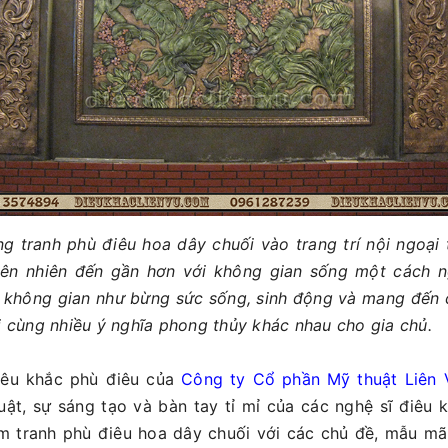
̣ng tranh phù điêu hoa dây chuối vào trang trí nội ngoại 
ên nhiên đến gần hơn với không gian sống một cách ng
ến không gian như bừng sức sống, sinh động và mang đến 
́i cùng nhiều ý nghĩa phong thủy khác nhau cho gia chủ.
iêu khắc phù điêu của
Công ty Cổ phần Mỹ thuật Liên 
ật, sự sáng tạo và bàn tay tỉ mỉ của các nghệ sĩ điêu 
̉m tranh phù điêu hoa dây chuối với các chủ đề, mẫu mã