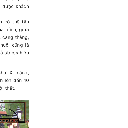
à được khách
 có thể tận
a mình, giữa
̉, căng thẳng,
uối cũng là
ả stress hiệu
 như: Xi măng,
nh lên đến 10
i thất.