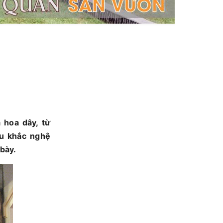
̀ hoa dây, từ
êu khắc nghệ
bày.