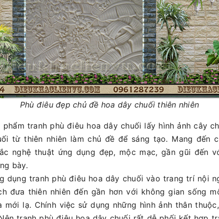
Phù điêu đẹp chủ đề hoa dây chuối thiên nhiên
c phẩm tranh phù điêu hoa dây chuối lấy hình ảnh cây chuô
́i từ thiên nhiên làm chủ đề để sáng tạo. Mang đến c
́c nghệ thuật ứng dụng đẹp, mộc mạc, gần gũi đến v
ng bày.
ng dụng tranh phù điêu hoa dây chuối vào trang trí nội n
́ch đưa thiên nhiên đến gần hơn với không gian sống mô
à mới lạ. Chính việc sử dụng những hình ảnh thân thuộc
 Nên tranh phù điêu hoa dây chuối rất dễ phối kết hợp tr