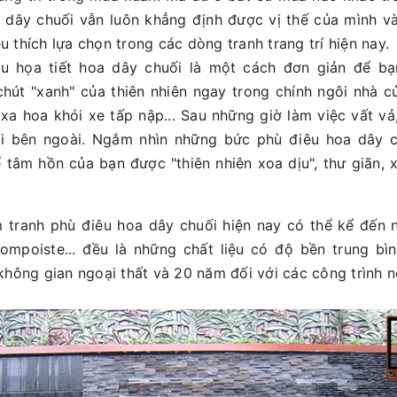
a dây chuối vẫn luôn khẳng định được vị thế của mình v
u thích lựa chọn trong các dòng tranh trang trí hiện nay.
u họa tiết hoa dây chuối là một cách đơn giản để bạn
hút "xanh" của thiên nhiên ngay trong chính ngôi nhà củ
̣ xa hoa khói xe tấp nập... Sau những giờ làm việc vất va
i bên ngoài. Ngắm nhìn những bức phù điêu hoa dây ch
̉ tâm hồn của bạn được "thiên nhiên xoa dịu", thư giãn, x
àm tranh phù điêu hoa dây chuối hiện nay có thể kể đến
ompoiste... đều là những chất liệu có độ bền trung bì
không gian ngoại thất và 20 năm đối với các công trình nộ