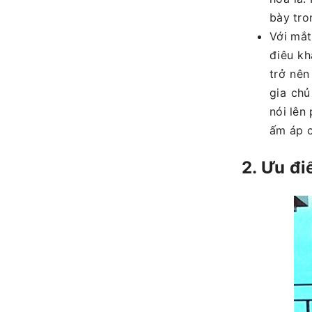
bày tro
Với mắt
điêu khă
trở nên
gia chủ
nói lên
ấm áp 
2. Ưu đi