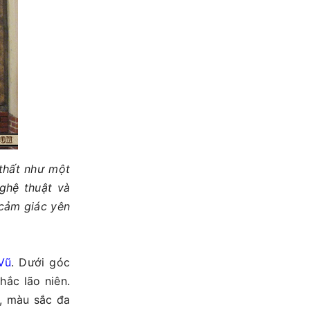
thất như một
hệ thuật và
cảm giác yên
Vũ
. Dưới góc
khắc lão niên.
, màu sắc đa