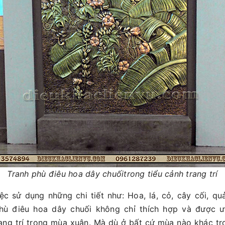
Tranh phù điêu hoa dây chuốitrong tiểu cảnh trang trí
ệc sử dụng những chi tiết như: Hoa, lá, cỏ, cây cối, qua
hù điêu hoa dây chuối không chỉ thích hợp và được ư
ang trí trong mùa xuân. Mà dù ở bất cứ mùa nào khác 