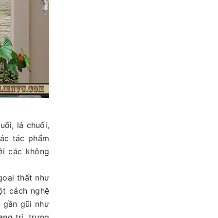
́i, lá chuối,
ác tác phẩm
ới các không
goại thất như
̣t cách nghệ
, gần gũi như
ang trí, trưng