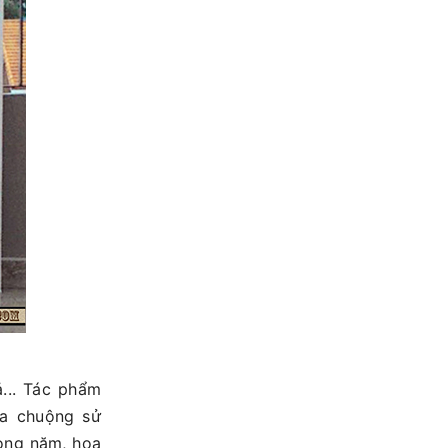
̉... Tác phẩm
a chuộng sử
trong năm, họa