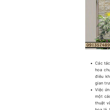
Các tá
hoa chuô
điêu khă
gian trư
Việc ứ
một ca
thuật v
hoa lá.