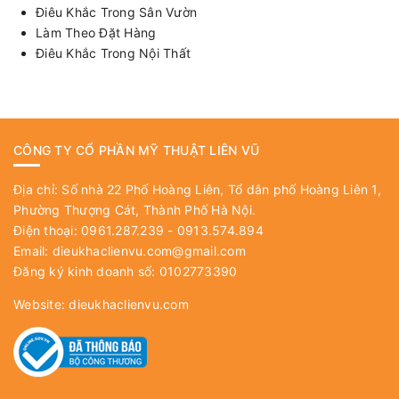
Điêu Khắc Trong Sân Vườn
Làm Theo Đặt Hàng
Điêu Khắc Trong Nội Thất
CÔNG TY CỔ PHẦN MỸ THUẬT LIÊN VŨ
Địa chỉ: Số nhà 22 Phố Hoàng Liên, Tổ dân phố Hoàng Liên 1,
Phường Thượng Cát, Thành Phố Hà Nội.
Điện thoại: 0961.287.239 - 0913.574.894
Email:
dieukhaclienvu.com@gmail.com
Đăng ký kinh doanh số: 0102773390
Website:
dieukhaclienvu.com