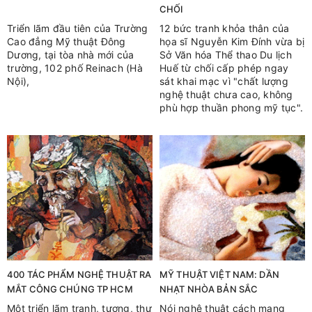
CHỐI
Triển lãm đầu tiên của Trường
12 bức tranh khỏa thân của
Cao đẳng Mỹ thuật Đông
họa sĩ Nguyễn Kim Đính vừa bị
Dương, tại tòa nhà mới của
Sở Văn hóa Thể thao Du lịch
trường, 102 phố Reinach (Hà
Huế từ chối cấp phép ngay
Nội),
sát khai mạc vì "chất lượng
nghệ thuật chưa cao, không
phù hợp thuần phong mỹ tục".
400 TÁC PHẨM NGHỆ THUẬT RA
MỸ THUẬT VIỆT NAM: DẦN
MẮT CÔNG CHÚNG TP HCM
NHẠT NHÒA BẢN SẮC
Một triển lãm tranh, tượng, thư
Nói nghệ thuật cách mạng