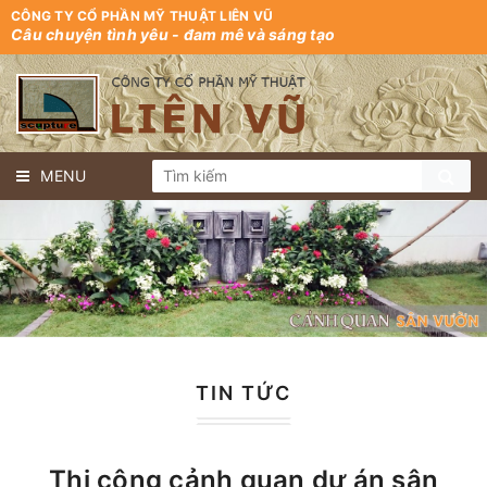
CÔNG TY CỔ PHẦN MỸ THUẬT LIÊN VŨ
Câu chuyện tình yêu - đam mê và sáng tạo
MENU
TIN TỨC
Thi công cảnh quan dự án sân