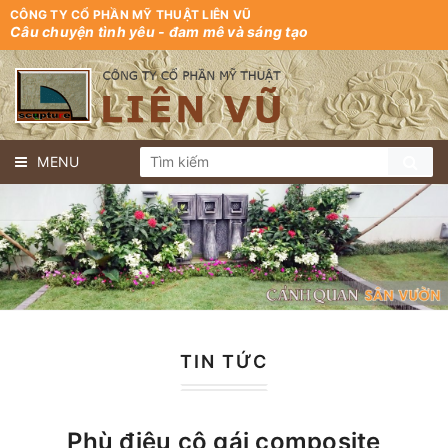
CÔNG TY CỔ PHẦN MỸ THUẬT LIÊN VŨ
Câu chuyện tình yêu - đam mê và sáng tạo
MENU
TIN TỨC
Phù điêu cô gái composite