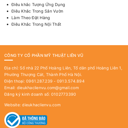
Điêu khắc Tượng Ứng Dụng
Điêu Khắc Trong Sân Vườn
Làm Theo Đặt Hàng
Điêu Khắc Trong Nội Thất
CÔNG TY CỔ PHẦN MỸ THUẬT LIÊN VŨ
Địa chỉ: Số nhà 22 Phố Hoàng Liên, Tổ dân phố Hoàng Liên 1,
Phường Thượng Cát, Thành Phố Hà Nội.
Điện thoại: 0961.287.239 - 0913.574.894
Email:
dieukhaclienvu.com@gmail.com
Đăng ký kinh doanh số: 0102773390
Website:
dieukhaclienvu.com