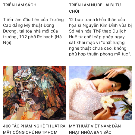
TRIỄN LÃM SÁCH
TRIỂN LÃM NUDE LẠI BỊ TỪ
CHỐI
Triển lãm đầu tiên của Trường
12 bức tranh khỏa thân của
Cao đẳng Mỹ thuật Đông
họa sĩ Nguyễn Kim Đính vừa bị
Dương, tại tòa nhà mới của
Sở Văn hóa Thể thao Du lịch
trường, 102 phố Reinach (Hà
Huế từ chối cấp phép ngay
Nội),
sát khai mạc vì "chất lượng
nghệ thuật chưa cao, không
phù hợp thuần phong mỹ tục".
400 TÁC PHẨM NGHỆ THUẬT RA
MỸ THUẬT VIỆT NAM: DẦN
MẮT CÔNG CHÚNG TP HCM
NHẠT NHÒA BẢN SẮC