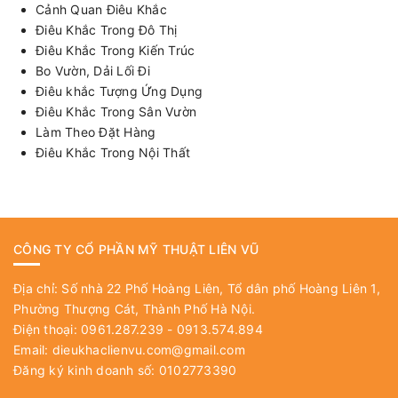
Cảnh Quan Điêu Khắc
Điêu Khắc Trong Đô Thị
Điêu Khắc Trong Kiến Trúc
Bo Vườn, Dải Lối Đi
Điêu khắc Tượng Ứng Dụng
Điêu Khắc Trong Sân Vườn
Làm Theo Đặt Hàng
Điêu Khắc Trong Nội Thất
CÔNG TY CỔ PHẦN MỸ THUẬT LIÊN VŨ
Địa chỉ: Số nhà 22 Phố Hoàng Liên, Tổ dân phố Hoàng Liên 1,
Phường Thượng Cát, Thành Phố Hà Nội.
Điện thoại: 0961.287.239 - 0913.574.894
Email:
dieukhaclienvu.com@gmail.com
Đăng ký kinh doanh số: 0102773390