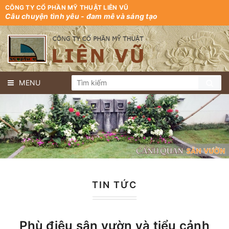
CÔNG TY CỔ PHẦN MỸ THUẬT LIÊN VŨ
Câu chuyện tình yêu - đam mê và sáng tạo
MENU
TIN TỨC
Phù điêu sân vườn và tiểu cảnh