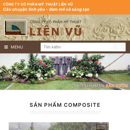
CÔNG TY CỔ PHẦN MỸ THUẬT LIÊN VŨ
Câu chuyện tình yêu - đam mê và sáng tạo
MENU
SẢN PHẨM COMPOSITE