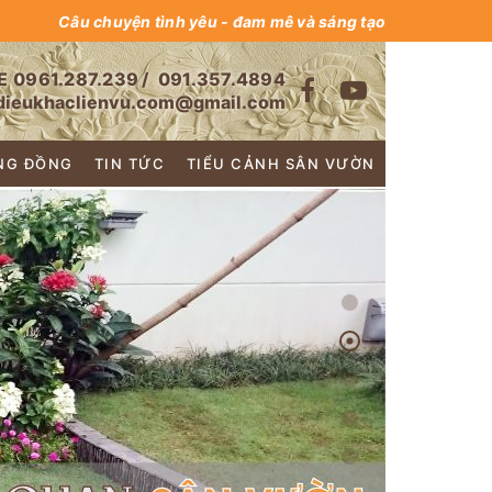
Câu chuyện tình yêu - đam mê và sáng tạo
E
0961.287.239
/
091.357.4894
dieukhaclienvu.com@gmail.com
NG ĐỒNG
TIN TỨC
TIỂU CẢNH SÂN VƯỜN