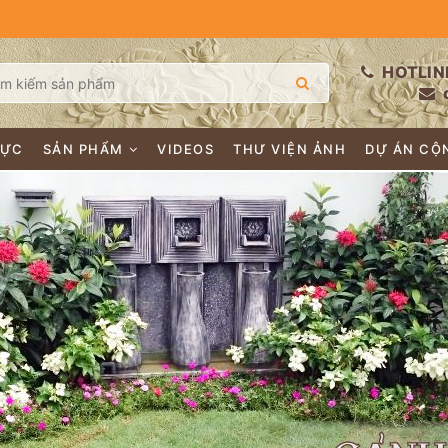
HOTLIN
LỰC
SẢN PHẨM
VIDEOS
THƯ VIỆN ẢNH
DỰ ÁN CỘ