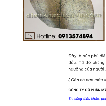
Đây là bức phù điê
đầu. Từ đó chúng t
ngưỡng của người 
( Còn có các mầu s
CÔNG TY CỔ PHẦN MỸ
Thi công điêu khắc
,
ph