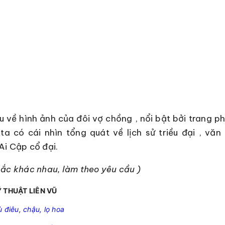
u về hình ảnh của đôi vợ chồng , nổi bật bởi trang p
a có cái nhìn tổng quát về lịch sử triều đại , văn 
Ai Cập cổ đại.
ắc khác nhau, làm theo yêu cầu )
 THUẬT LIÊN VŨ
ù điêu
,
chậu, lọ hoa