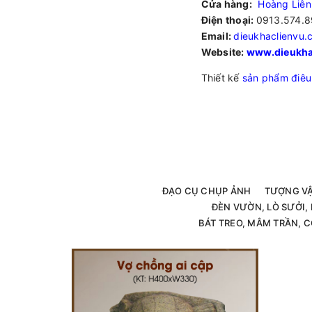
Cửa hàng:
Hoàng Liên
Điện thoại:
0913.574.8
Email:
dieukhaclienvu
Website:
www.dieukha
Thiết kế
sản phẩm điêu
ĐẠO CỤ CHỤP ẢNH
TƯỢNG V
ĐÈN VƯỜN, LÒ SƯỞI
BÁT TREO, MÂM TRẦN, C