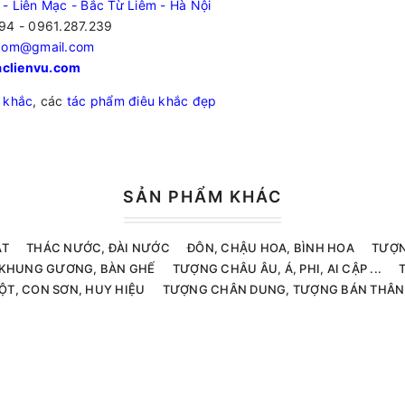
 - Liên Mạc - Bắc Từ Liêm - Hà Nội
94 - 0961.287.239
.com@gmail.com
clienvu.com
 khắc
, các
tác phẩm điêu khắc đẹp
SẢN PHẨM KHÁC
ẬT
THÁC NƯỚC, ĐÀI NƯỚC
ĐÔN, CHẬU HOA, BÌNH HOA
TƯỢN
, KHUNG GƯƠNG, BÀN GHẾ
TƯỢNG CHÂU ÂU, Á, PHI, AI CẬP ...
ỘT, CON SƠN, HUY HIỆU
TƯỢNG CHÂN DUNG, TƯỢNG BÁN THÂN