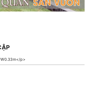
CẬP
*W0.33m</p>