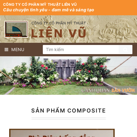
CÔNG TY CỔ PHẦN MỸ THUẬT LIÊN VŨ
Câu chuyện tình yêu - đam mê và sáng tạo
MENU
SẢN PHẨM COMPOSITE