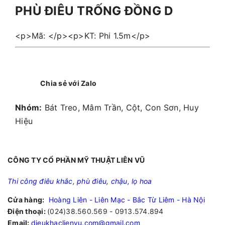
PHÙ ĐIÊU TRỐNG ĐỒNG D
<p>Mã: </p><p>KT: Phi 1.5m</p>
Chia sẻ với Zalo
Nhóm:
Bát Treo, Mâm Trần, Cột, Con Sơn, Huy
Hiệu
CÔNG TY CỔ PHẦN MỸ THUẬT LIÊN VŨ
Thi công điêu khắc
,
phù điêu
,
chậu, lọ hoa
Cửa hàng:
Hoàng Liên - Liên Mạc - Bắc Từ Liêm - Hà Nội
Điện thoại:
(024)38.560.569 - 0913.574.894
Email:
dieukhaclienvu.com@gmail.com