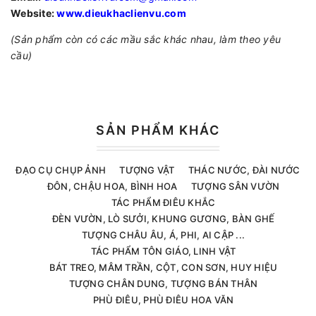
Website:
www.dieukhaclienvu.com
(Sản phẩm còn có các mầu sắc khác nhau, làm theo yêu
cầu)
SẢN PHẨM KHÁC
ĐẠO CỤ CHỤP ẢNH
TƯỢNG VẬT
THÁC NƯỚC, ĐÀI NƯỚC
ĐÔN, CHẬU HOA, BÌNH HOA
TƯỢNG SÂN VƯỜN
TÁC PHẨM ĐIÊU KHẮC
ĐÈN VƯỜN, LÒ SƯỞI, KHUNG GƯƠNG, BÀN GHẾ
TƯỢNG CHÂU ÂU, Á, PHI, AI CẬP ...
TÁC PHẨM TÔN GIÁO, LINH VẬT
BÁT TREO, MÂM TRẦN, CỘT, CON SƠN, HUY HIỆU
TƯỢNG CHÂN DUNG, TƯỢNG BÁN THÂN
PHÙ ĐIÊU, PHÙ ĐIÊU HOA VĂN