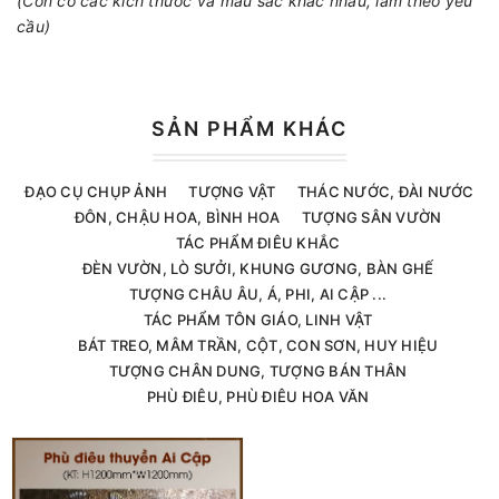
(Còn có các kích thước và mầu sắc khác nhau, làm theo yêu
cầu)
SẢN PHẨM KHÁC
ĐẠO CỤ CHỤP ẢNH
TƯỢNG VẬT
THÁC NƯỚC, ĐÀI NƯỚC
ĐÔN, CHẬU HOA, BÌNH HOA
TƯỢNG SÂN VƯỜN
TÁC PHẨM ĐIÊU KHẮC
ĐÈN VƯỜN, LÒ SƯỞI, KHUNG GƯƠNG, BÀN GHẾ
TƯỢNG CHÂU ÂU, Á, PHI, AI CẬP ...
TÁC PHẨM TÔN GIÁO, LINH VẬT
BÁT TREO, MÂM TRẦN, CỘT, CON SƠN, HUY HIỆU
TƯỢNG CHÂN DUNG, TƯỢNG BÁN THÂN
PHÙ ĐIÊU, PHÙ ĐIÊU HOA VĂN