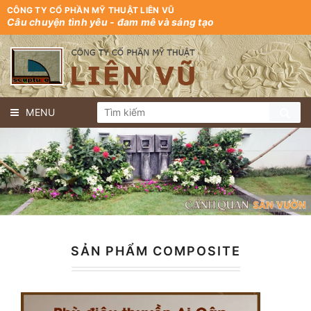
CÔNG TY CỔ PHẦN MỸ THUẬT LIÊN VŨ
Câu chuyện tình yêu - đam mê và sáng tạo
MENU
SẢN PHẨM COMPOSITE