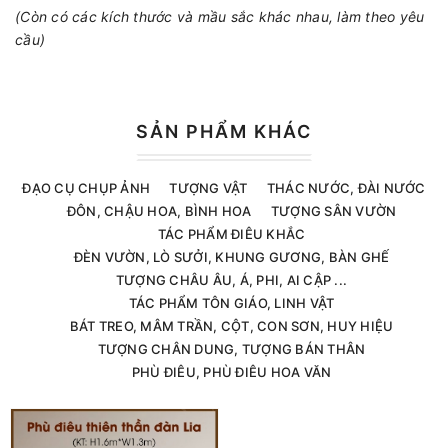
(Còn có các kích thước và mầu sắc khác nhau, làm theo yêu
cầu)
SẢN PHẨM KHÁC
ĐẠO CỤ CHỤP ẢNH
TƯỢNG VẬT
THÁC NƯỚC, ĐÀI NƯỚC
ĐÔN, CHẬU HOA, BÌNH HOA
TƯỢNG SÂN VƯỜN
TÁC PHẨM ĐIÊU KHẮC
ĐÈN VƯỜN, LÒ SƯỞI, KHUNG GƯƠNG, BÀN GHẾ
TƯỢNG CHÂU ÂU, Á, PHI, AI CẬP ...
TÁC PHẨM TÔN GIÁO, LINH VẬT
BÁT TREO, MÂM TRẦN, CỘT, CON SƠN, HUY HIỆU
TƯỢNG CHÂN DUNG, TƯỢNG BÁN THÂN
PHÙ ĐIÊU, PHÙ ĐIÊU HOA VĂN