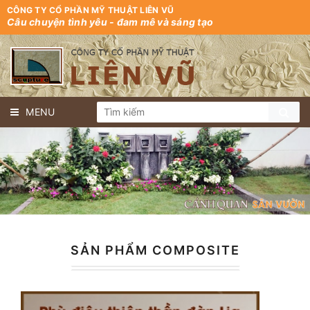
CÔNG TY CỔ PHẦN MỸ THUẬT LIÊN VŨ
Câu chuyện tình yêu - đam mê và sáng tạo
MENU
SẢN PHẨM COMPOSITE