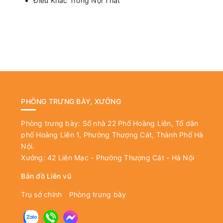
Điêu Khắc Trong Nội Thất
PHÒNG TRƯNG BÀY, XƯỞNG
Phòng trưng bày: Số nhà 22 Phố Hoàng Liên, Tổ dân
phố Hoàng Liên 1, Phường Thượng Cát, Thành Phố Hà
Nội.
Xưởng: 42 Liên Mạc - Phường Thượng Cát - Hà Nội
Bản đồ Liên vũ
Trụ sở chính
Phòng trưng bày