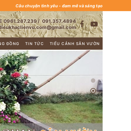
Câu chuyện tình yêu - đam mê và sáng tạo
E
0961.287.239
/
091.357.4894
dieukhaclienvu.com@gmail.com
NG ĐỒNG
TIN TỨC
TIỂU CẢNH SÂN VƯỜN