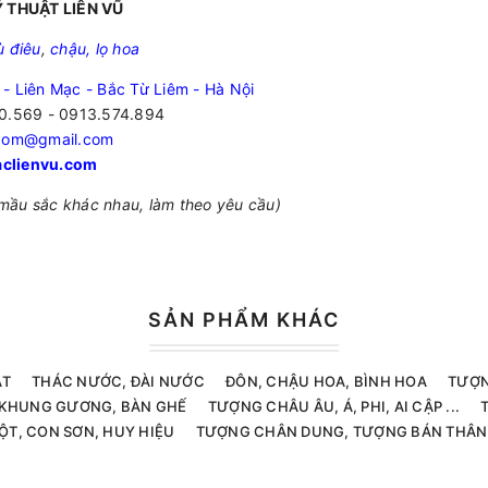
 THUẬT LIÊN VŨ
ù điêu
,
chậu, lọ hoa
 - Liên Mạc - Bắc Từ Liêm - Hà Nội
0.569 - 0913.574.894
.com@gmail.com
clienvu.com
mầu sắc khác nhau, làm theo yêu cầu)
SẢN PHẨM KHÁC
ẬT
THÁC NƯỚC, ĐÀI NƯỚC
ĐÔN, CHẬU HOA, BÌNH HOA
TƯỢN
, KHUNG GƯƠNG, BÀN GHẾ
TƯỢNG CHÂU ÂU, Á, PHI, AI CẬP ...
ỘT, CON SƠN, HUY HIỆU
TƯỢNG CHÂN DUNG, TƯỢNG BÁN THÂN