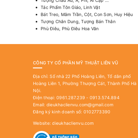
Tượng Châu Âu, Á, Phi, Ai Cập ...
Tác Phẩm Tôn Giáo, Linh Vật
Bát Treo, Mâm Trần, Cột, Con Sơn, Huy Hiệu
Tượng Chân Dung, Tượng Bán Thân
Phù Điêu, Phù Điêu Hoa Văn
CÔNG TY CỔ PHẦN MỸ THUẬT LIÊN VŨ
Địa chỉ: Số nhà 22 Phố Hoàng Liên, Tổ dân phố
Hoàng Liên 1, Phường Thượng Cát, Thành Phố Hà
Nội.
Điện thoại: 0961.287.239 - 0913.574.894
Email:
dieukhaclienvu.com@gmail.com
Đăng ký kinh doanh số: 0102773390
Website:
dieukhaclienvu.com