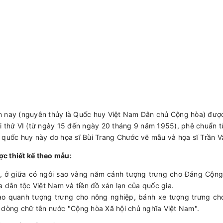
n nay (nguyên thủy là Quốc huy Việt Nam Dân chủ Cộng hòa) đượ
i thứ VI (từ ngày 15 đến ngày 20 tháng 9 năm 1955), phê chuẩn 
 quốc huy này do họa sĩ Bùi Trang Chước vẽ mẫu và họa sĩ Trần V
c thiết kế theo mẫu:
ỏ, ở giữa có ngôi sao vàng năm cánh tượng trưng cho Đảng Cộng 
 dân tộc Việt Nam và tiền đồ xán lạn của quốc gia.
ao quanh tượng trưng cho nông nghiệp, bánh xe tượng trưng ch
là dòng chữ tên nước "Cộng hòa Xã hội chủ nghĩa Việt Nam".