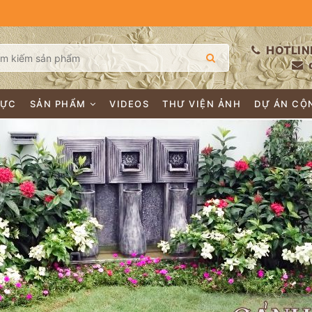
HOTLIN
LỰC
SẢN PHẨM
VIDEOS
THƯ VIỆN ẢNH
DỰ ÁN CỘ