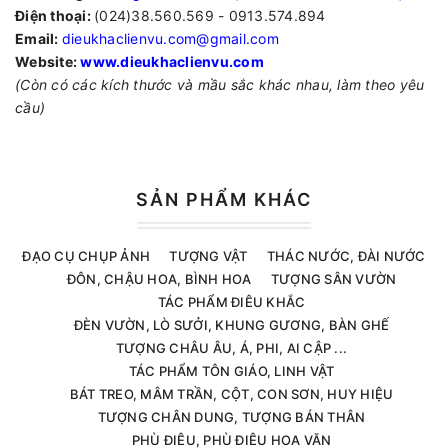
Điện thoại:
(024)38.560.569 - 0913.574.894
Email:
dieukhaclienvu.com@gmail.com
Website:
www.dieukhaclienvu.com
(Còn có các kích thước và mầu sắc khác nhau, làm theo yêu
cầu)
SẢN PHẨM KHÁC
ĐẠO CỤ CHỤP ẢNH
TƯỢNG VẬT
THÁC NƯỚC, ĐÀI NƯỚC
ĐÔN, CHẬU HOA, BÌNH HOA
TƯỢNG SÂN VƯỜN
TÁC PHẨM ĐIÊU KHẮC
ĐÈN VƯỜN, LÒ SƯỞI, KHUNG GƯƠNG, BÀN GHẾ
TƯỢNG CHÂU ÂU, Á, PHI, AI CẬP ...
TÁC PHẨM TÔN GIÁO, LINH VẬT
BÁT TREO, MÂM TRẦN, CỘT, CON SƠN, HUY HIỆU
TƯỢNG CHÂN DUNG, TƯỢNG BÁN THÂN
PHÙ ĐIÊU, PHÙ ĐIÊU HOA VĂN