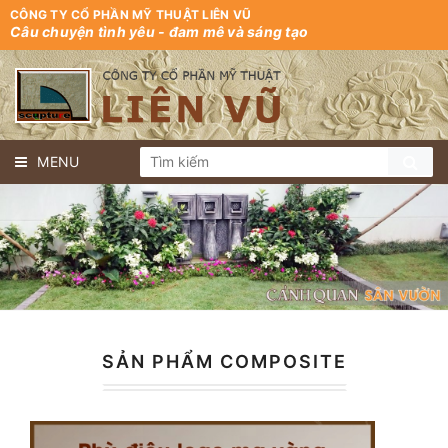
CÔNG TY CỔ PHẦN MỸ THUẬT LIÊN VŨ
Câu chuyện tình yêu - đam mê và sáng tạo
MENU
SẢN PHẨM COMPOSITE