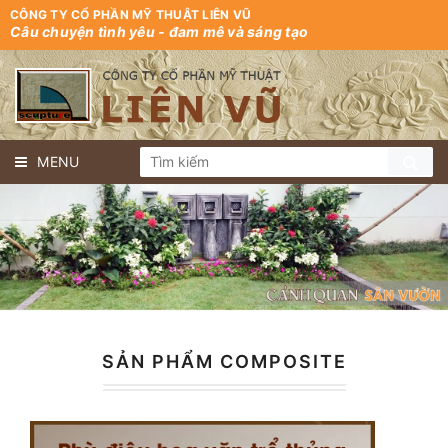
CÔNG TY CỔ PHẦN MỸ THUẬT LIÊN VŨ
Câu chuyện tình yêu - đam mê và sáng tạo
MENU
SẢN PHẨM COMPOSITE