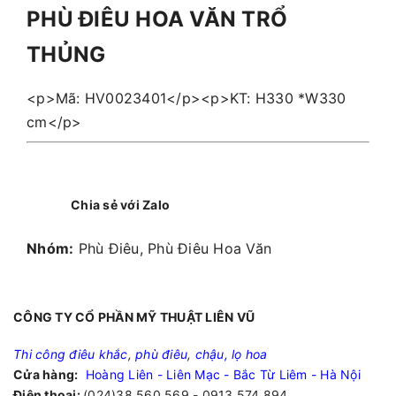
PHÙ ĐIÊU HOA VĂN TRỔ
THỦNG
<p>Mã: HV0023401</p><p>KT: H330 *W330
cm</p>
Chia sẻ với Zalo
Nhóm:
Phù Điêu, Phù Điêu Hoa Văn
CÔNG TY CỔ PHẦN MỸ THUẬT LIÊN VŨ
Thi công điêu khắc
,
phù điêu
,
chậu, lọ hoa
Cửa hàng:
Hoàng Liên - Liên Mạc - Bắc Từ Liêm - Hà Nội
Điện thoại:
(024)38.560.569 - 0913.574.894