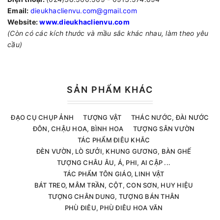
Email:
dieukhaclienvu.com@gmail.com
Website:
www.dieukhaclienvu.com
(Còn có các kích thước và mầu sắc khác nhau, làm theo yêu
cầu)
SẢN PHẨM KHÁC
ĐẠO CỤ CHỤP ẢNH
TƯỢNG VẬT
THÁC NƯỚC, ĐÀI NƯỚC
ĐÔN, CHẬU HOA, BÌNH HOA
TƯỢNG SÂN VƯỜN
TÁC PHẨM ĐIÊU KHẮC
ĐÈN VƯỜN, LÒ SƯỞI, KHUNG GƯƠNG, BÀN GHẾ
TƯỢNG CHÂU ÂU, Á, PHI, AI CẬP ...
TÁC PHẨM TÔN GIÁO, LINH VẬT
BÁT TREO, MÂM TRẦN, CỘT, CON SƠN, HUY HIỆU
TƯỢNG CHÂN DUNG, TƯỢNG BÁN THÂN
PHÙ ĐIÊU, PHÙ ĐIÊU HOA VĂN