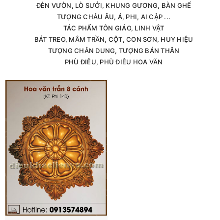
ĐÈN VƯỜN, LÒ SƯỞI, KHUNG GƯƠNG, BÀN GHẾ
TƯỢNG CHÂU ÂU, Á, PHI, AI CẬP ...
TÁC PHẨM TÔN GIÁO, LINH VẬT
BÁT TREO, MÂM TRẦN, CỘT, CON SƠN, HUY HIỆU
TƯỢNG CHÂN DUNG, TƯỢNG BÁN THÂN
PHÙ ĐIÊU, PHÙ ĐIÊU HOA VĂN