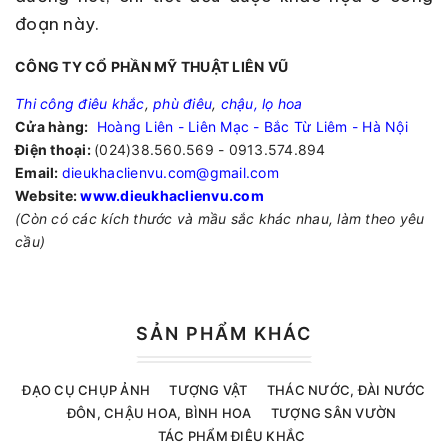
đoạn này.
CÔNG TY CỔ PHẦN MỸ THUẬT LIÊN VŨ
Thi công điêu khắc
,
phù điêu
,
chậu, lọ hoa
Cửa hàng:
Hoàng Liên - Liên Mạc - Bắc Từ Liêm - Hà Nội
Điện thoại:
(024)38.560.569 - 0913.574.894
Email:
dieukhaclienvu.com@gmail.com
Website:
www.dieukhaclienvu.com
(Còn có các kích thước và mầu sắc khác nhau, làm theo yêu
cầu)
SẢN PHẨM KHÁC
ĐẠO CỤ CHỤP ẢNH
TƯỢNG VẬT
THÁC NƯỚC, ĐÀI NƯỚC
ĐÔN, CHẬU HOA, BÌNH HOA
TƯỢNG SÂN VƯỜN
TÁC PHẨM ĐIÊU KHẮC