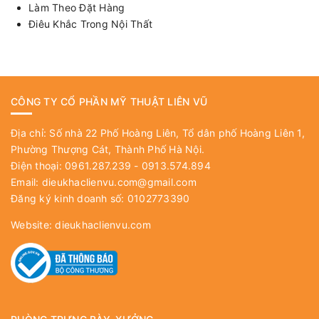
Làm Theo Đặt Hàng
Điêu Khắc Trong Nội Thất
CÔNG TY CỔ PHẦN MỸ THUẬT LIÊN VŨ
Địa chỉ: Số nhà 22 Phố Hoàng Liên, Tổ dân phố Hoàng Liên 1,
Phường Thượng Cát, Thành Phố Hà Nội.
Điện thoại: 0961.287.239 - 0913.574.894
Email:
dieukhaclienvu.com@gmail.com
Đăng ký kinh doanh số: 0102773390
Website:
dieukhaclienvu.com