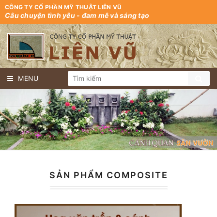
CÔNG TY CỔ PHẦN MỸ THUẬT LIÊN VŨ
Câu chuyện tình yêu - đam mê và sáng tạo
MENU
SẢN PHẨM COMPOSITE