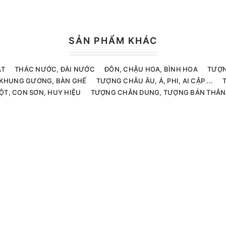
SẢN PHẨM KHÁC
ẬT
THÁC NƯỚC, ĐÀI NƯỚC
ĐÔN, CHẬU HOA, BÌNH HOA
TƯỢN
, KHUNG GƯƠNG, BÀN GHẾ
TƯỢNG CHÂU ÂU, Á, PHI, AI CẬP ...
ỘT, CON SƠN, HUY HIỆU
TƯỢNG CHÂN DUNG, TƯỢNG BÁN THÂN