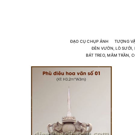
ĐẠO CỤ CHỤP ẢNH
TƯỢNG V
ĐÈN VƯỜN, LÒ SƯỞI
BÁT TREO, MÂM TRẦN, C