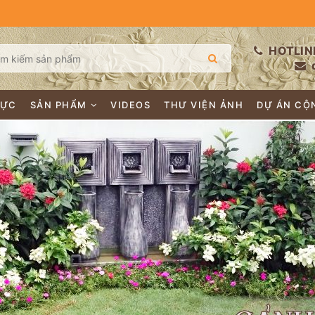
HOTLIN
LỰC
SẢN PHẨM
VIDEOS
THƯ VIỆN ẢNH
DỰ ÁN CỘ