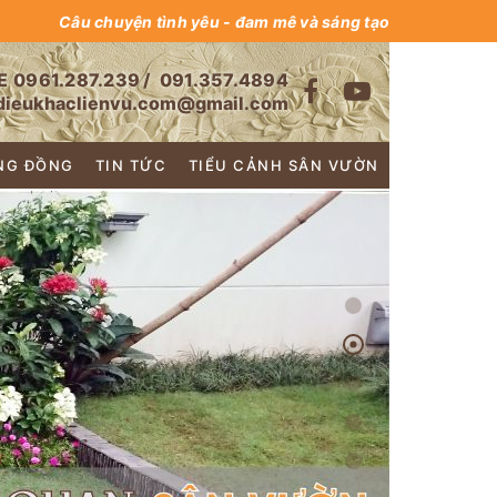
Câu chuyện tình yêu - đam mê và sáng tạo
E
0961.287.239
/
091.357.4894
dieukhaclienvu.com@gmail.com
NG ĐỒNG
TIN TỨC
TIỂU CẢNH SÂN VƯỜN