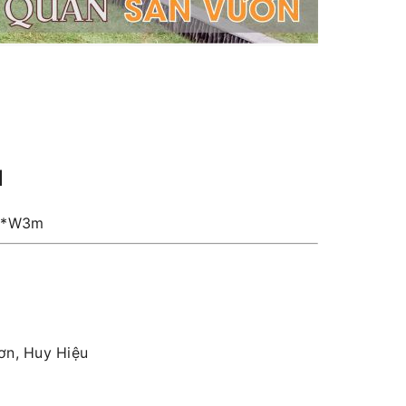
1
m*W3m
ơn, Huy Hiệu