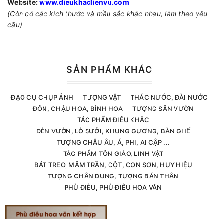
Website:
www.dieukhaclienvu.com
(Còn có các kích thước và mầu sắc khác nhau, làm theo yêu
cầu)
SẢN PHẨM KHÁC
ĐẠO CỤ CHỤP ẢNH
TƯỢNG VẬT
THÁC NƯỚC, ĐÀI NƯỚC
ĐÔN, CHẬU HOA, BÌNH HOA
TƯỢNG SÂN VƯỜN
TÁC PHẨM ĐIÊU KHẮC
ĐÈN VƯỜN, LÒ SƯỞI, KHUNG GƯƠNG, BÀN GHẾ
TƯỢNG CHÂU ÂU, Á, PHI, AI CẬP ...
TÁC PHẨM TÔN GIÁO, LINH VẬT
BÁT TREO, MÂM TRẦN, CỘT, CON SƠN, HUY HIỆU
TƯỢNG CHÂN DUNG, TƯỢNG BÁN THÂN
PHÙ ĐIÊU, PHÙ ĐIÊU HOA VĂN