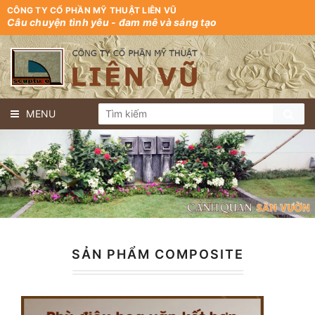
CÔNG TY CỔ PHẦN MỸ THUẬT LIÊN VŨ
Câu chuyện tình yêu - đam mê và sáng tạo
MENU
SẢN PHẨM COMPOSITE