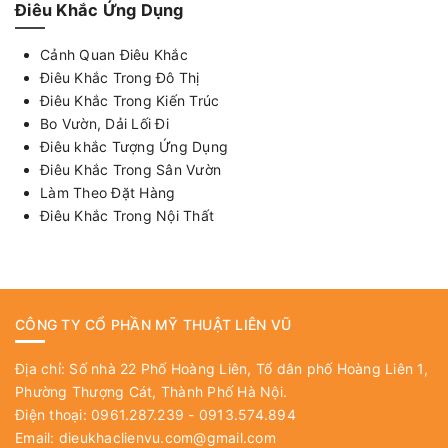
Điêu Khắc Ứng Dụng
Cảnh Quan Điêu Khắc
Điêu Khắc Trong Đô Thị
Điêu Khắc Trong Kiến Trúc
Bo Vườn, Dải Lối Đi
Điêu khắc Tượng Ứng Dụng
Điêu Khắc Trong Sân Vườn
Làm Theo Đặt Hàng
Điêu Khắc Trong Nội Thất
CÔNG TY CỔ PHẦN MỸ THUẬT LIÊN VŨ
Địa chỉ: Số nhà 22 Phố Hoàng Liên, Tổ dân phố Hoàng Liên 1,
Phường Thượng Cát, Thành Phố Hà Nội.
Điện thoại: 0961.287.239 - 0913.574.894
Email:
dieukhaclienvu.com@gmail.com