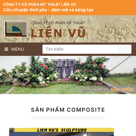
CÔNG TY CỔ PHẦN MỸ THUẬT LIÊN VŨ
Câu chuyện tình yêu - đam mê và sáng tạo
MENU
SẢN PHẨM COMPOSITE