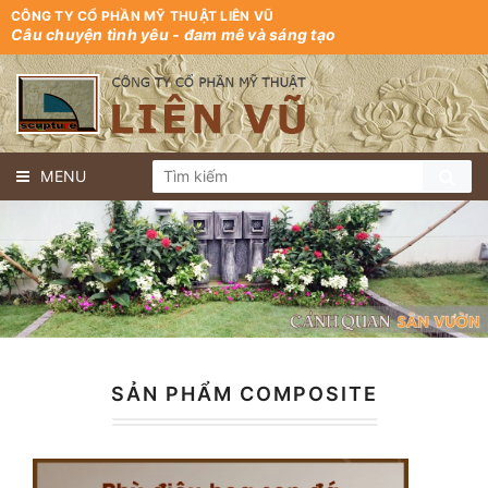
CÔNG TY CỔ PHẦN MỸ THUẬT LIÊN VŨ
Câu chuyện tình yêu - đam mê và sáng tạo
MENU
SẢN PHẨM COMPOSITE