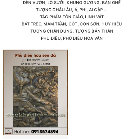
ĐÈN VƯỜN, LÒ SƯỞI, KHUNG GƯƠNG, BÀN GHẾ
TƯỢNG CHÂU ÂU, Á, PHI, AI CẬP ...
TÁC PHẨM TÔN GIÁO, LINH VẬT
BÁT TREO, MÂM TRẦN, CỘT, CON SƠN, HUY HIỆU
TƯỢNG CHÂN DUNG, TƯỢNG BÁN THÂN
PHÙ ĐIÊU, PHÙ ĐIÊU HOA VĂN