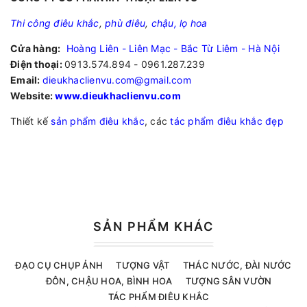
Thi công điêu khắc
,
phù điêu
,
chậu, lọ hoa
Cửa hàng:
Hoàng Liên - Liên Mạc - Bắc Từ Liêm - Hà Nội
Điện thoại:
0913.574.894 - 0961.287.239
Email:
dieukhaclienvu.com@gmail.com
Website:
www.dieukhaclienvu.com
Thiết kế
sản phẩm điêu khắc
, các
tác phẩm điêu khắc đẹp
SẢN PHẨM KHÁC
ĐẠO CỤ CHỤP ẢNH
TƯỢNG VẬT
THÁC NƯỚC, ĐÀI NƯỚC
ĐÔN, CHẬU HOA, BÌNH HOA
TƯỢNG SÂN VƯỜN
TÁC PHẨM ĐIÊU KHẮC