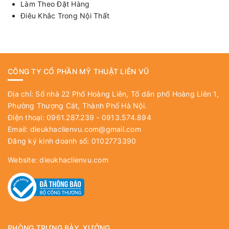
Làm Theo Đặt Hàng
Điêu Khắc Trong Nội Thất
CÔNG TY CỔ PHẦN MỸ THUẬT LIÊN VŨ
Địa chỉ: Số nhà 22 Phố Hoàng Liên, Tổ dân phố Hoàng Liên 1,
Phường Thượng Cát, Thành Phố Hà Nội.
Điện thoại: 0961.287.239 - 0913.574.894
Email:
dieukhaclienvu.com@gmail.com
Đăng ký kinh doanh số: 0102773390
Website:
dieukhaclienvu.com
PHÒNG TRƯNG BÀY, XƯỞNG