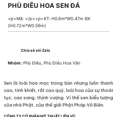
PHÙ ĐIÊU HOA SEN ĐÁ
<p>Mã: </p><p>KT: H0.8m*W0.47m BX
(H0.72m*W0.56m)
Chia sẻ với Zalo
Nhóm:
Phù Điêu, Phù Điêu Hoa Văn
Sen là loài hoa mọc trong bùn nhưng luôn thanh
cao, tinh khiết, rất cao quý, loài hoa của sự thoát
tục, cao sang, thịnh vượng. Vì thế sen biểu tượng
của nhà Phật, của thế giới Phật Pháp Vô Biên.
CÔNG TY CỔ PHẦN MỸ THUẬT LIÊN VŨ