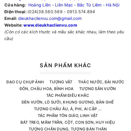
Cửa hàng:
Hoàng Liên - Liên Mạc - Bắc Từ Liêm - Hà Nội
Điện thoại:
(024)38.560.569 - 0913.574.894
Email:
dieukhaclienvu.com@gmail.com
Website:
www.dieukhaclienvu.com
(Còn có các kích thước và mầu sắc khác nhau, làm theo yêu
cầu)
SẢN PHẨM KHÁC
ĐẠO CỤ CHỤP ẢNH
TƯỢNG VẬT
THÁC NƯỚC, ĐÀI NƯỚC
ĐÔN, CHẬU HOA, BÌNH HOA
TƯỢNG SÂN VƯỜN
TÁC PHẨM ĐIÊU KHẮC
ĐÈN VƯỜN, LÒ SƯỞI, KHUNG GƯƠNG, BÀN GHẾ
TƯỢNG CHÂU ÂU, Á, PHI, AI CẬP ...
TÁC PHẨM TÔN GIÁO, LINH VẬT
BÁT TREO, MÂM TRẦN, CỘT, CON SƠN, HUY HIỆU
TƯỢNG CHÂN DUNG, TƯỢNG BÁN THÂN