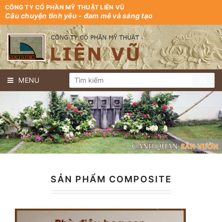
CÔNG TY CỔ PHẦN MỸ THUẬT LIÊN VŨ
Câu chuyện tình yêu - đam mê và sáng tạo
MENU
SẢN PHẨM COMPOSITE