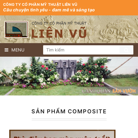
CÔNG TY CỔ PHẦN MỸ THUẬT LIÊN VŨ
Câu chuyện tình yêu - đam mê và sáng tạo
MENU
SẢN PHẨM COMPOSITE