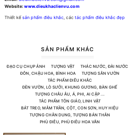
Website:
www.dieukhaclienvu.com
Thiết kế
sản phẩm điêu khắc
, các
tác phẩm điêu khắc đẹp
SẢN PHẨM KHÁC
ĐẠO CỤ CHỤP ẢNH
TƯỢNG VẬT
THÁC NƯỚC, ĐÀI NƯỚC
ĐÔN, CHẬU HOA, BÌNH HOA
TƯỢNG SÂN VƯỜN
TÁC PHẨM ĐIÊU KHẮC
ĐÈN VƯỜN, LÒ SƯỞI, KHUNG GƯƠNG, BÀN GHẾ
TƯỢNG CHÂU ÂU, Á, PHI, AI CẬP ...
TÁC PHẨM TÔN GIÁO, LINH VẬT
BÁT TREO, MÂM TRẦN, CỘT, CON SƠN, HUY HIỆU
TƯỢNG CHÂN DUNG, TƯỢNG BÁN THÂN
PHÙ ĐIÊU, PHÙ ĐIÊU HOA VĂN