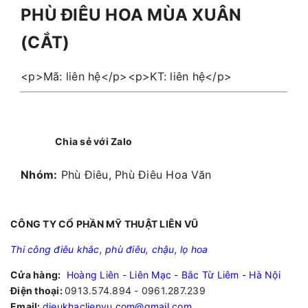
PHÙ ĐIÊU HOA MÙA XUÂN
(CẮT)
<p>Mã: liên hệ</p><p>KT: liên hệ</p>
Chia sẻ với Zalo
Nhóm:
Phù Điêu, Phù Điêu Hoa Văn
CÔNG TY CỔ PHẦN MỸ THUẬT LIÊN VŨ
Thi công điêu khắc
,
phù điêu
,
chậu, lọ hoa
Cửa hàng:
Hoàng Liên - Liên Mạc - Bắc Từ Liêm - Hà Nội
Điện thoại:
0913.574.894 - 0961.287.239
Email:
dieukhaclienvu.com@gmail.com