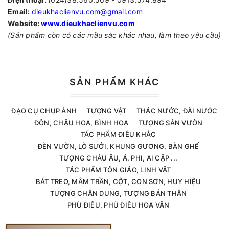
Email:
dieukhaclienvu.com@gmail.com
Website:
www.dieukhaclienvu.com
(Sản phẩm còn có các mầu sắc khác nhau, làm theo yêu cầu)
SẢN PHẨM KHÁC
ĐẠO CỤ CHỤP ẢNH
TƯỢNG VẬT
THÁC NƯỚC, ĐÀI NƯỚC
ĐÔN, CHẬU HOA, BÌNH HOA
TƯỢNG SÂN VƯỜN
TÁC PHẨM ĐIÊU KHẮC
ĐÈN VƯỜN, LÒ SƯỞI, KHUNG GƯƠNG, BÀN GHẾ
TƯỢNG CHÂU ÂU, Á, PHI, AI CẬP ...
TÁC PHẨM TÔN GIÁO, LINH VẬT
BÁT TREO, MÂM TRẦN, CỘT, CON SƠN, HUY HIỆU
TƯỢNG CHÂN DUNG, TƯỢNG BÁN THÂN
PHÙ ĐIÊU, PHÙ ĐIÊU HOA VĂN