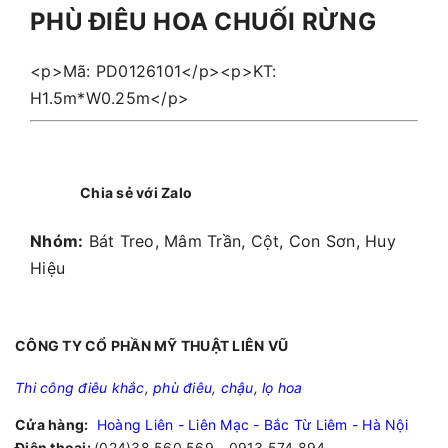
PHÙ ĐIÊU HOA CHUỐI RỪNG
<p>Mã: PD0126101</p><p>KT:
H1.5m*W0.25m</p>
Chia sẻ với Zalo
Nhóm:
Bát Treo, Mâm Trần, Cột, Con Sơn, Huy
Hiệu
CÔNG TY CỔ PHẦN MỸ THUẬT LIÊN VŨ
Thi công điêu khắc
,
phù điêu
,
chậu, lọ hoa
Cửa hàng:
Hoàng Liên - Liên Mạc - Bắc Từ Liêm - Hà Nội
Điện thoại:
(024)38.560.569 - 0913.574.894