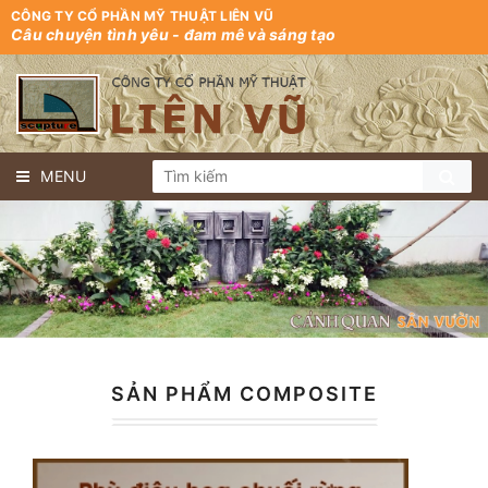
CÔNG TY CỔ PHẦN MỸ THUẬT LIÊN VŨ
Câu chuyện tình yêu - đam mê và sáng tạo
MENU
SẢN PHẨM COMPOSITE