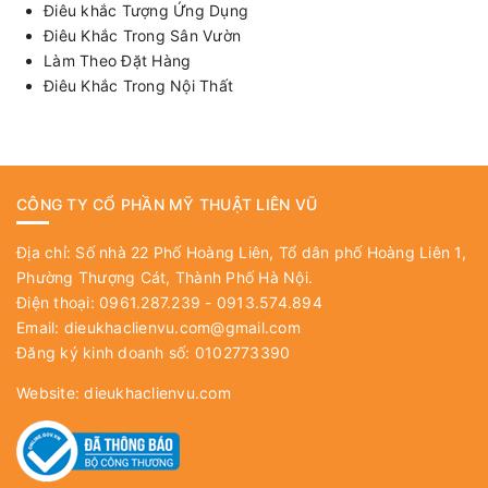
Điêu khắc Tượng Ứng Dụng
Điêu Khắc Trong Sân Vườn
Làm Theo Đặt Hàng
Điêu Khắc Trong Nội Thất
CÔNG TY CỔ PHẦN MỸ THUẬT LIÊN VŨ
Địa chỉ: Số nhà 22 Phố Hoàng Liên, Tổ dân phố Hoàng Liên 1,
Phường Thượng Cát, Thành Phố Hà Nội.
Điện thoại: 0961.287.239 - 0913.574.894
Email:
dieukhaclienvu.com@gmail.com
Đăng ký kinh doanh số: 0102773390
Website:
dieukhaclienvu.com