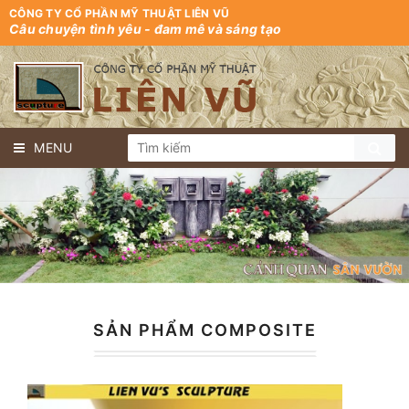
CÔNG TY CỔ PHẦN MỸ THUẬT LIÊN VŨ
Câu chuyện tình yêu - đam mê và sáng tạo
MENU
SẢN PHẨM COMPOSITE