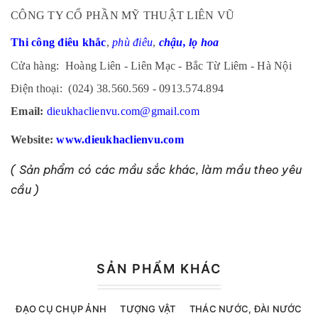
CÔNG TY CỔ PHẦN MỸ THUẬT LIÊN VŨ
Thi công điêu khắc
,
phù điêu
,
ch
ậu, lọ hoa
Cửa hàng: Hoàng Liên - Liên Mạc - Bắc Từ Liêm - Hà Nội
Điện thoại: (024) 38.560.569 - 0913.574.894
Email:
dieukhaclienvu.com@gmail.com
Website:
www.dieukhaclienvu.com
( Sản phẩm có các mầu sắc khác, làm mầu theo yêu
cầu )
SẢN PHẨM KHÁC
ĐẠO CỤ CHỤP ẢNH
TƯỢNG VẬT
THÁC NƯỚC, ĐÀI NƯỚC