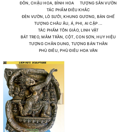
ĐÔN, CHẬU HOA, BÌNH HOA
TƯỢNG SÂN VƯỜN
TÁC PHẨM ĐIÊU KHẮC
ĐÈN VƯỜN, LÒ SƯỞI, KHUNG GƯƠNG, BÀN GHẾ
TƯỢNG CHÂU ÂU, Á, PHI, AI CẬP ...
TÁC PHẨM TÔN GIÁO, LINH VẬT
BÁT TREO, MÂM TRẦN, CỘT, CON SƠN, HUY HIỆU
TƯỢNG CHÂN DUNG, TƯỢNG BÁN THÂN
PHÙ ĐIÊU, PHÙ ĐIÊU HOA VĂN