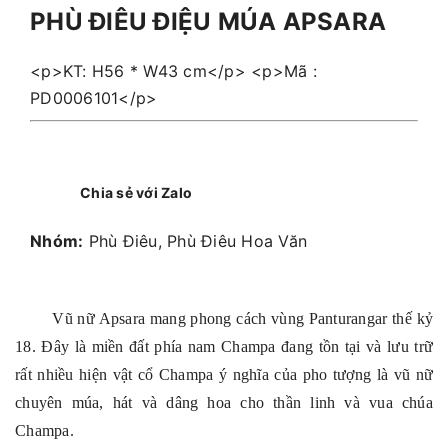
PHÙ ĐIÊU ĐIỆU MÚA APSARA
<p>KT: H56 * W43 cm</p> <p>Mã :
PD0006101</p>
Chia sẻ với Zalo
Nhóm:
Phù Điêu, Phù Điêu Hoa Văn
Vũ nữ Apsara mang phong cách vùng Panturangar thế kỷ
18. Đây là miền đất phía nam Champa đang tồn tại và lưu trữ
rất nhiều hiện vật cổ Champa ý nghĩa của pho tượng là vũ nữ
chuyên múa, hát và dâng hoa cho thần linh và vua chúa
Champa.