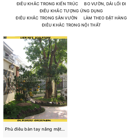
ĐIÊU KHẮC TRONG KIẾN TRÚC
BO VƯỜN, DẢI LỐI ĐI
ĐIÊU KHẮC TƯỢNG ỨNG DỤNG
ĐIÊU KHẮC TRONG SÂN VƯỜN
LÀM THEO ĐẶT HÀNG
ĐIÊU KHẮC TRONG NỘI THẤT
Phù điêu bàn tay nâng mặt trời trang trí sân vườn