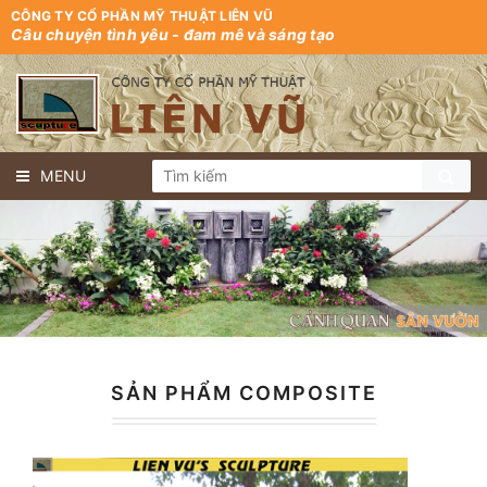
CÔNG TY CỔ PHẦN MỸ THUẬT LIÊN VŨ
Câu chuyện tình yêu - đam mê và sáng tạo
MENU
SẢN PHẨM COMPOSITE