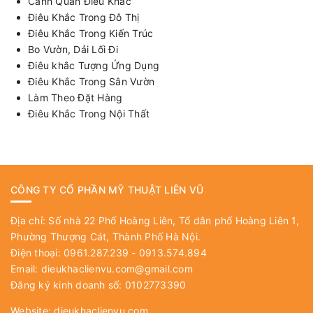
Cảnh Quan Điêu Khắc
Điêu Khắc Trong Đô Thị
Điêu Khắc Trong Kiến Trúc
Bo Vườn, Dải Lối Đi
Điêu khắc Tượng Ứng Dụng
Điêu Khắc Trong Sân Vườn
Làm Theo Đặt Hàng
Điêu Khắc Trong Nội Thất
CÔNG TY CỔ PHẦN MỸ THUẬT LIÊN VŨ
Địa chỉ: Số nhà 22 Phố Hoàng Liên, Tổ dân phố Hoàng Liên 1,
Phường Thượng Cát, Thành Phố Hà Nội.
Điện thoại: 0961.287.239 - 0913.574.894
Email:
dieukhaclienvu.com@gmail.com
Đăng ký kinh doanh số: 0102773390
Website:
dieukhaclienvu.com