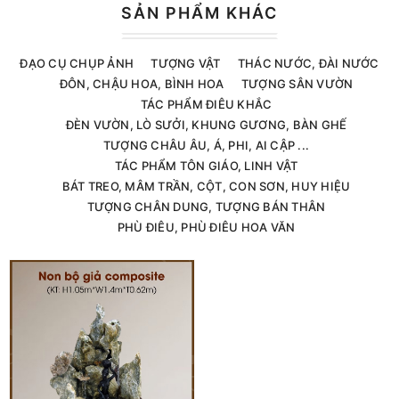
SẢN PHẨM KHÁC
ĐẠO CỤ CHỤP ẢNH
TƯỢNG VẬT
THÁC NƯỚC, ĐÀI NƯỚC
ĐÔN, CHẬU HOA, BÌNH HOA
TƯỢNG SÂN VƯỜN
TÁC PHẨM ĐIÊU KHẮC
ĐÈN VƯỜN, LÒ SƯỞI, KHUNG GƯƠNG, BÀN GHẾ
TƯỢNG CHÂU ÂU, Á, PHI, AI CẬP ...
TÁC PHẨM TÔN GIÁO, LINH VẬT
BÁT TREO, MÂM TRẦN, CỘT, CON SƠN, HUY HIỆU
TƯỢNG CHÂN DUNG, TƯỢNG BÁN THÂN
PHÙ ĐIÊU, PHÙ ĐIÊU HOA VĂN