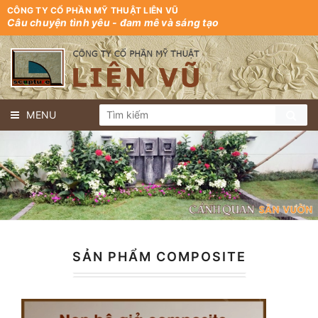
CÔNG TY CỔ PHẦN MỸ THUẬT LIÊN VŨ
Câu chuyện tình yêu - đam mê và sáng tạo
MENU
SẢN PHẨM COMPOSITE