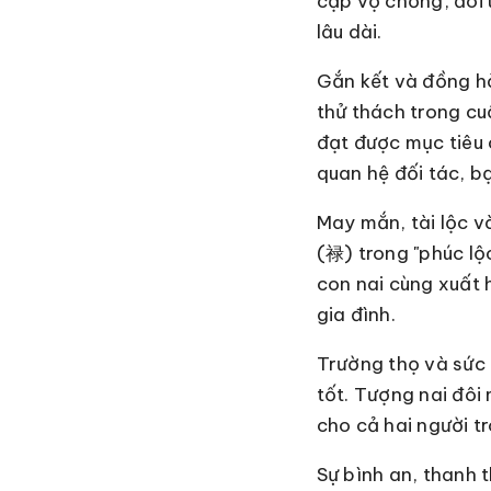
cặp vợ chồng, đôi 
lâu dài.
Gắn kết và đồng hà
thử thách trong cu
đạt được mục tiêu 
quan hệ đối tác, bạ
May mắn, tài lộc v
(禄) trong "phúc lộ
con nai cùng xuất 
gia đình.
Trường thọ và sức 
tốt. Tượng nai đôi
cho cả hai người t
Sự bình an, thanh 