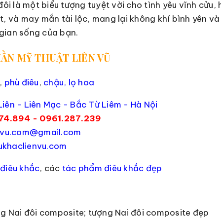
đôi là một biểu tượng tuyệt vời cho tình yêu vĩnh cửu, 
t, và may mắn tài lộc, mang lại không khí bình yên và
gian sống của bạn.
ẦN MỸ THUẬT LIÊN VŨ
,
phù điêu
,
chậu, lọ hoa
iên - Liên Mạc - Bắc Từ Liêm - Hà Nội
74.894 - 0961.287.239
envu.com@gmail.com
khaclienvu.com
điêu khắc
, các
tác phẩm điêu khắc đẹp
ng Nai đôi composite; tượng Nai đôi composite đẹp