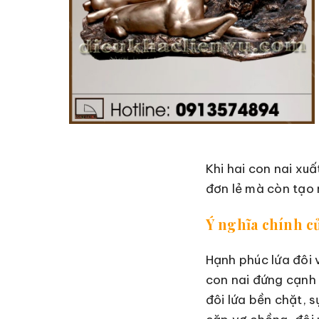
Khi hai con nai xu
đơn lẻ mà còn tạo
Ý nghĩa chính củ
Hạnh phúc lứa đôi v
con nai đứng cạnh 
đôi lứa bền chặt, 