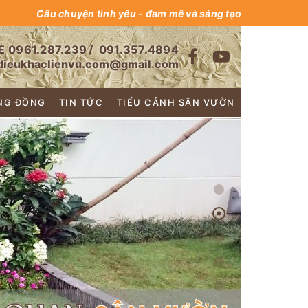
Câu chuyện tình yêu - đam mê và sáng tạo
E
0961.287.239
/
091.357.4894
dieukhaclienvu.com@gmail.com
NG ĐỒNG
TIN TỨC
TIỂU CẢNH SÂN VƯỜN