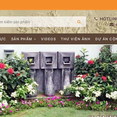
HOTLIN
LỰC
SẢN PHẨM
VIDEOS
THƯ VIỆN ẢNH
DỰ ÁN CỘ