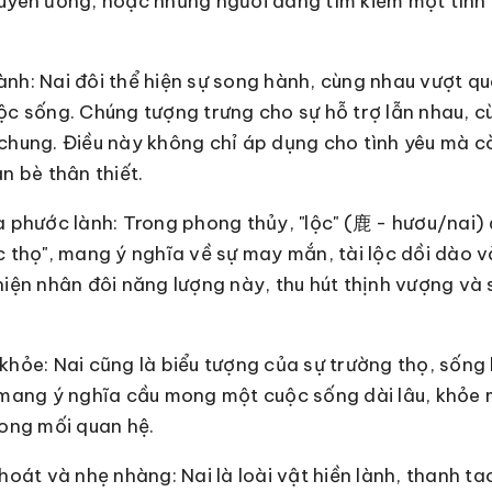
uyên ương, hoặc những người đang tìm kiếm một tình
nh: Nai đôi thể hiện sự song hành, cùng nhau vượt q
ộc sống. Chúng tượng trưng cho sự hỗ trợ lẫn nhau, c
chung. Điều này không chỉ áp dụng cho tình yêu mà c
n bè thân thiết.
à phước lành: Trong phong thủy, "lộc" (鹿 - hươu/nai) 
c thọ", mang ý nghĩa về sự may mắn, tài lộc dồi dào v
hiện nhân đôi năng lượng này, thu hút thịnh vượng và
khỏe: Nai cũng là biểu tượng của sự trường thọ, sống 
 mang ý nghĩa cầu mong một cuộc sống dài lâu, khỏe
rong mối quan hệ.
thoát và nhẹ nhàng: Nai là loài vật hiền lành, thanh 