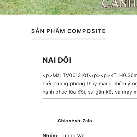
SẢN PHẨM COMPOSITE
NAI ĐÔI
<p>Mã: TV0013101</p><p>KT: H0.36m
biểu tượng phong thủy mang nhiều ý nghĩ
hạnh phúc lứa đôi, sự gắn kết và may 
Chia sẻ với Zalo
Nhóm:
Tượng Vật