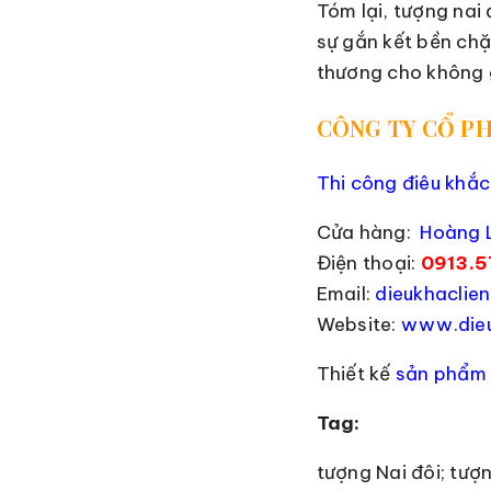
Tóm lại, tượng nai 
sự gắn kết bền chặ
thương cho không 
CÔNG TY CỔ PH
Thi công điêu khắc
Cửa hàng:
Hoàng L
Điện thoại:
0913.5
Email:
dieukhacli
Website:
www.dieu
Thiết kế
sản phẩm 
Tag:
tượng Nai đôi; tượ