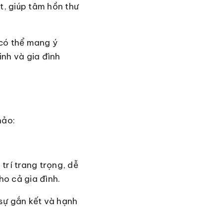
t, giúp tâm hồn thư
 có thể mang ý
inh và gia đình
hảo:
 trí trang trọng, dễ
ho cả gia đình.
 sự gắn kết và hạnh