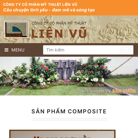
CÔNG TY CỔ PHẦN MỸ THUẬT LIÊN VŨ
Câu chuyện tình yêu - đam mê và sáng tạo
MENU
SẢN PHẨM COMPOSITE