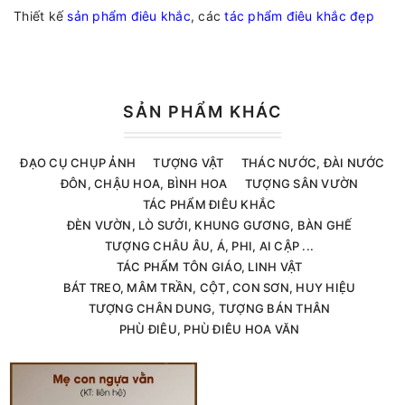
Thiết kế
sản phẩm điêu khắc
, các
tác phẩm điêu khắc đẹp
SẢN PHẨM KHÁC
ĐẠO CỤ CHỤP ẢNH
TƯỢNG VẬT
THÁC NƯỚC, ĐÀI NƯỚC
ĐÔN, CHẬU HOA, BÌNH HOA
TƯỢNG SÂN VƯỜN
TÁC PHẨM ĐIÊU KHẮC
ĐÈN VƯỜN, LÒ SƯỞI, KHUNG GƯƠNG, BÀN GHẾ
TƯỢNG CHÂU ÂU, Á, PHI, AI CẬP ...
TÁC PHẨM TÔN GIÁO, LINH VẬT
BÁT TREO, MÂM TRẦN, CỘT, CON SƠN, HUY HIỆU
TƯỢNG CHÂN DUNG, TƯỢNG BÁN THÂN
PHÙ ĐIÊU, PHÙ ĐIÊU HOA VĂN