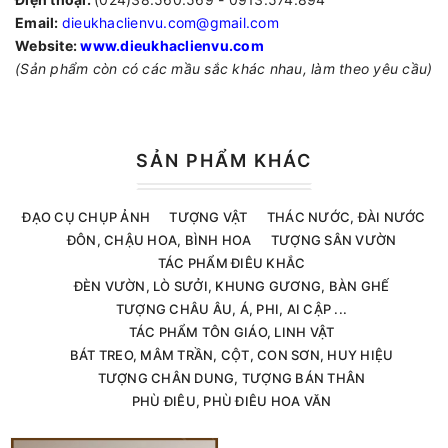
Email:
dieukhaclienvu.com@gmail.com
Website:
www.dieukhaclienvu.com
(Sản phẩm còn có các mầu sắc khác nhau, làm theo yêu cầu)
SẢN PHẨM KHÁC
ĐẠO CỤ CHỤP ẢNH
TƯỢNG VẬT
THÁC NƯỚC, ĐÀI NƯỚC
ĐÔN, CHẬU HOA, BÌNH HOA
TƯỢNG SÂN VƯỜN
TÁC PHẨM ĐIÊU KHẮC
ĐÈN VƯỜN, LÒ SƯỞI, KHUNG GƯƠNG, BÀN GHẾ
TƯỢNG CHÂU ÂU, Á, PHI, AI CẬP ...
TÁC PHẨM TÔN GIÁO, LINH VẬT
BÁT TREO, MÂM TRẦN, CỘT, CON SƠN, HUY HIỆU
TƯỢNG CHÂN DUNG, TƯỢNG BÁN THÂN
PHÙ ĐIÊU, PHÙ ĐIÊU HOA VĂN