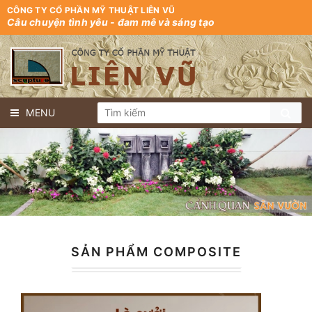
CÔNG TY CỔ PHẦN MỸ THUẬT LIÊN VŨ
Câu chuyện tình yêu - đam mê và sáng tạo
MENU
SẢN PHẨM COMPOSITE