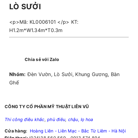
LÒ SƯỞI
<p>Mã: KL0006101 </p> KT:
H1.2m*W1.34m*T0.3m
Chia sẻ với Zalo
Nhóm:
Đèn Vườn, Lò Sưởi, Khung Gương, Bàn
Ghế
CÔNG TY CỔ PHẦN MỸ THUẬT LIÊN VŨ
Thi công điêu khắc
,
phù điêu
,
chậu, lọ hoa
Cửa hàng:
Hoàng Liên - Liên Mạc - Bắc Từ Liêm - Hà Nội
Điện thoại:
(024)38.560.569 - 0913.574.894