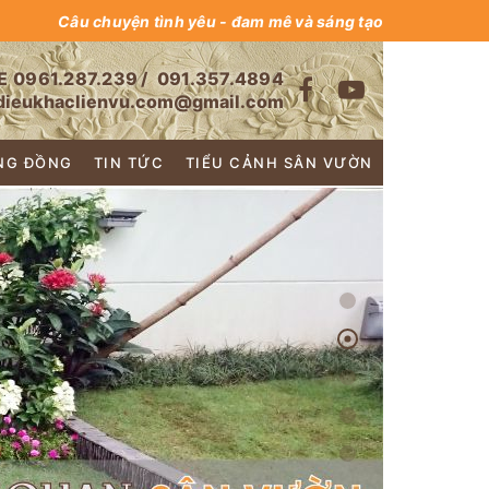
Câu chuyện tình yêu - đam mê và sáng tạo
E
0961.287.239
/
091.357.4894
dieukhaclienvu.com@gmail.com
NG ĐỒNG
TIN TỨC
TIỂU CẢNH SÂN VƯỜN