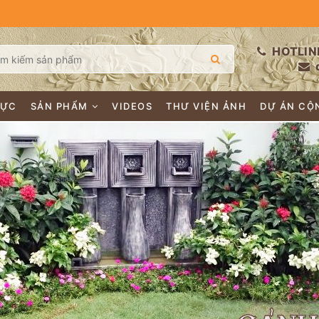
HOTLIN
LỰC
SẢN PHẨM
VIDEOS
THƯ VIỆN ẢNH
DỰ ÁN CỘ