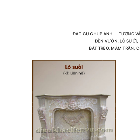
ĐẠO CỤ CHỤP ẢNH
TƯỢNG V
ĐÈN VƯỜN, LÒ SƯỞI
BÁT TREO, MÂM TRẦN, C