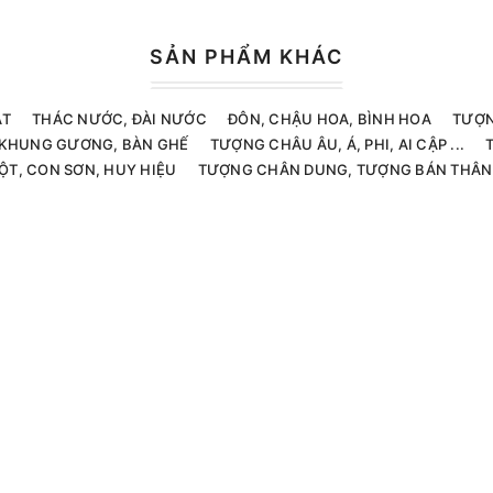
SẢN PHẨM KHÁC
ẬT
THÁC NƯỚC, ĐÀI NƯỚC
ĐÔN, CHẬU HOA, BÌNH HOA
TƯỢN
, KHUNG GƯƠNG, BÀN GHẾ
TƯỢNG CHÂU ÂU, Á, PHI, AI CẬP ...
ỘT, CON SƠN, HUY HIỆU
TƯỢNG CHÂN DUNG, TƯỢNG BÁN THÂN