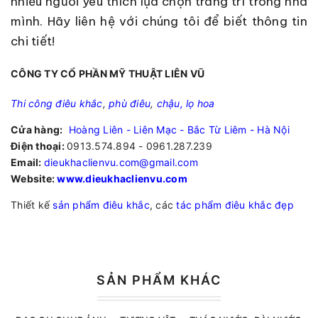
nhiều người yêu thích lựa chọn trang trí trong nhà
mình. Hãy liên hệ với chúng tôi để biết thông tin
chi tiết!
CÔNG TY CỔ PHẦN MỸ THUẬT LIÊN VŨ
Thi công điêu khắc
,
phù điêu
,
chậu, lọ hoa
Cửa hàng:
Hoàng Liên - Liên Mạc - Bắc Từ Liêm - Hà Nội
Điện thoại:
0913.574.894 - 0961.287.239
Email:
dieukhaclienvu.com@gmail.com
Website:
www.dieukhaclienvu.com
Thiết kế
sản phẩm điêu khắc
, các
tác phẩm điêu khắc đẹp
SẢN PHẨM KHÁC