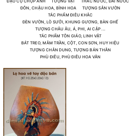
ĐẠO CỤ CHỤP ẢNH
TƯỢNG VẬT
THÁC NƯỚC, ĐÀI NƯỚC
ĐÔN, CHẬU HOA, BÌNH HOA
TƯỢNG SÂN VƯỜN
TÁC PHẨM ĐIÊU KHẮC
ĐÈN VƯỜN, LÒ SƯỞI, KHUNG GƯƠNG, BÀN GHẾ
TƯỢNG CHÂU ÂU, Á, PHI, AI CẬP ...
TÁC PHẨM TÔN GIÁO, LINH VẬT
BÁT TREO, MÂM TRẦN, CỘT, CON SƠN, HUY HIỆU
TƯỢNG CHÂN DUNG, TƯỢNG BÁN THÂN
PHÙ ĐIÊU, PHÙ ĐIÊU HOA VĂN