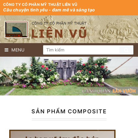
CÔNG TY CỔ PHẦN MỸ THUẬT LIÊN VŨ
Câu chuyện tình yêu - đam mê và sáng tạo
MENU
SẢN PHẨM COMPOSITE