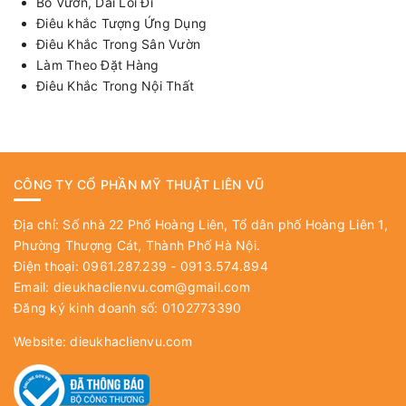
Bo Vườn, Dải Lối Đi
Điêu khắc Tượng Ứng Dụng
Điêu Khắc Trong Sân Vườn
Làm Theo Đặt Hàng
Điêu Khắc Trong Nội Thất
CÔNG TY CỔ PHẦN MỸ THUẬT LIÊN VŨ
Địa chỉ: Số nhà 22 Phố Hoàng Liên, Tổ dân phố Hoàng Liên 1,
Phường Thượng Cát, Thành Phố Hà Nội.
Điện thoại: 0961.287.239 - 0913.574.894
Email:
dieukhaclienvu.com@gmail.com
Đăng ký kinh doanh số: 0102773390
Website:
dieukhaclienvu.com