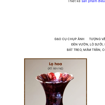
Thiết kế
sản phẩm điêu
ĐẠO CỤ CHỤP ẢNH
TƯỢNG V
ĐÈN VƯỜN, LÒ SƯỞI
BÁT TREO, MÂM TRẦN, C