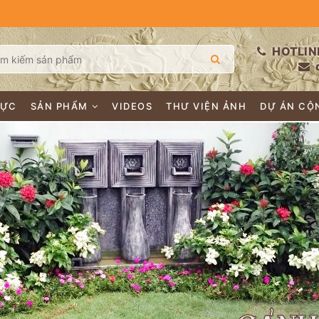
HOTLIN
LỰC
SẢN PHẨM
VIDEOS
THƯ VIỆN ẢNH
DỰ ÁN CỘ