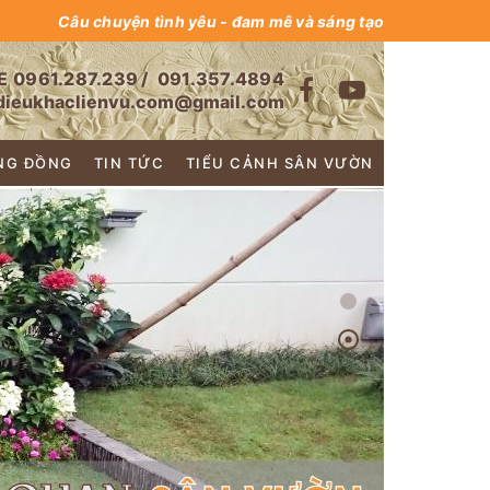
Câu chuyện tình yêu - đam mê và sáng tạo
E
0961.287.239
/
091.357.4894
dieukhaclienvu.com@gmail.com
NG ĐỒNG
TIN TỨC
TIỂU CẢNH SÂN VƯỜN