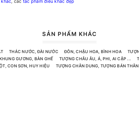
 khắc
, các
tác phẩm điêu khắc đẹp
SẢN PHẨM KHÁC
ẬT
THÁC NƯỚC, ĐÀI NƯỚC
ĐÔN, CHẬU HOA, BÌNH HOA
TƯỢN
, KHUNG GƯƠNG, BÀN GHẾ
TƯỢNG CHÂU ÂU, Á, PHI, AI CẬP ...
ỘT, CON SƠN, HUY HIỆU
TƯỢNG CHÂN DUNG, TƯỢNG BÁN THÂN