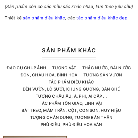
(Sản phẩm còn có các mầu sắc khác nhau, làm theo yêu cầu)
Thiết kế
sản phẩm điêu khắc
, các
tác phẩm điêu khắc đẹp
SẢN PHẨM KHÁC
ĐẠO CỤ CHỤP ẢNH
TƯỢNG VẬT
THÁC NƯỚC, ĐÀI NƯỚC
ĐÔN, CHẬU HOA, BÌNH HOA
TƯỢNG SÂN VƯỜN
TÁC PHẨM ĐIÊU KHẮC
ĐÈN VƯỜN, LÒ SƯỞI, KHUNG GƯƠNG, BÀN GHẾ
TƯỢNG CHÂU ÂU, Á, PHI, AI CẬP ...
TÁC PHẨM TÔN GIÁO, LINH VẬT
BÁT TREO, MÂM TRẦN, CỘT, CON SƠN, HUY HIỆU
TƯỢNG CHÂN DUNG, TƯỢNG BÁN THÂN
PHÙ ĐIÊU, PHÙ ĐIÊU HOA VĂN