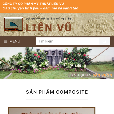
CÔNG TY CỔ PHẦN MỸ THUẬT LIÊN VŨ
Câu chuyện tình yêu - đam mê và sáng tạo
MENU
SẢN PHẨM COMPOSITE