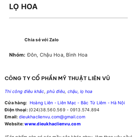
LỌ HOA
Chia sẻ với Zalo
Nhóm:
Đôn, Chậu Hoa, Bình Hoa
CÔNG TY CỔ PHẦN MỸ THUẬT LIÊN VŨ
Thi công điêu khắc
,
phù điêu
,
chậu, lọ hoa
Cửa hàng:
Hoàng Liên - Liên Mạc - Bắc Từ Liêm - Hà Nội
Điện thoại:
(024)38.560.569 - 0913.574.894
Email:
dieukhaclienvu.com@gmail.com
Website:
www.dieukhaclienvu.com
(Sản phẩm còn có các mầu sắc khác nhau, làm theo yêu cầu)