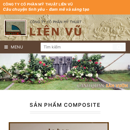
CÔNG TY CỔ PHẦN MỸ THUẬT LIÊN VŨ
Câu chuyện tình yêu - đam mê và sáng tạo
MENU
SẢN PHẨM COMPOSITE