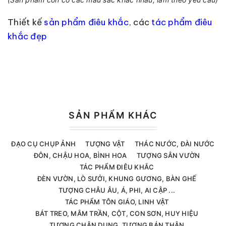
Thiết kế
sản phẩm điêu khắc
, các
tác phẩm điêu
khắc đẹp
SẢN PHẨM KHÁC
ĐẠO CỤ CHỤP ẢNH
TƯỢNG VẬT
THÁC NƯỚC, ĐÀI NƯỚC
ĐÔN, CHẬU HOA, BÌNH HOA
TƯỢNG SÂN VƯỜN
TÁC PHẨM ĐIÊU KHẮC
ĐÈN VƯỜN, LÒ SƯỞI, KHUNG GƯƠNG, BÀN GHẾ
TƯỢNG CHÂU ÂU, Á, PHI, AI CẬP ...
TÁC PHẨM TÔN GIÁO, LINH VẬT
BÁT TREO, MÂM TRẦN, CỘT, CON SƠN, HUY HIỆU
TƯỢNG CHÂN DUNG, TƯỢNG BÁN THÂN