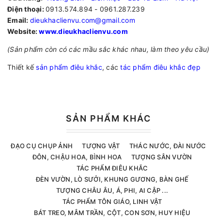
Điện thoại:
0913.574.894 - 0961.287.239
Email:
dieukhaclienvu.com@gmail.com
Website:
www.dieukhaclienvu.com
(Sản phẩm còn có các mầu sắc khác nhau, làm theo yêu cầu)
Thiết kế
sản phẩm điêu khắc
, các
tác phẩm điêu khắc đẹp
SẢN PHẨM KHÁC
ĐẠO CỤ CHỤP ẢNH
TƯỢNG VẬT
THÁC NƯỚC, ĐÀI NƯỚC
ĐÔN, CHẬU HOA, BÌNH HOA
TƯỢNG SÂN VƯỜN
TÁC PHẨM ĐIÊU KHẮC
ĐÈN VƯỜN, LÒ SƯỞI, KHUNG GƯƠNG, BÀN GHẾ
TƯỢNG CHÂU ÂU, Á, PHI, AI CẬP ...
TÁC PHẨM TÔN GIÁO, LINH VẬT
BÁT TREO, MÂM TRẦN, CỘT, CON SƠN, HUY HIỆU