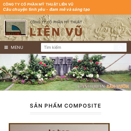
CÔNG TY CỔ PHẦN MỸ THUẬT LIÊN VŨ
Câu chuyện tình yêu - đam mê và sáng tạo
MENU
SẢN PHẨM COMPOSITE