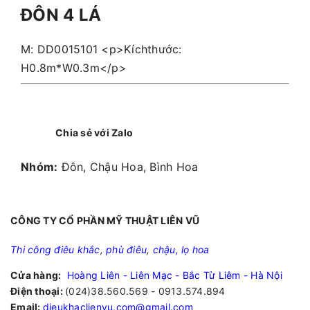
ĐÔN 4 LÁ
M: DD0015101 <p>Kíchthước:
H0.8m*W0.3m</p>
Chia sẻ với Zalo
Nhóm:
Đôn, Chậu Hoa, Bình Hoa
CÔNG TY CỔ PHẦN MỸ THUẬT LIÊN VŨ
Thi công điêu khắc
,
phù điêu
,
chậu, lọ hoa
Cửa hàng:
Hoàng Liên - Liên Mạc - Bắc Từ Liêm - Hà Nội
Điện thoại:
(024)38.560.569 - 0913.574.894
Email:
dieukhaclienvu.com@gmail.com