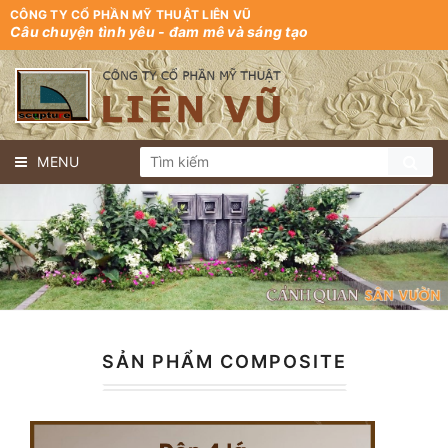
CÔNG TY CỔ PHẦN MỸ THUẬT LIÊN VŨ
Câu chuyện tình yêu - đam mê và sáng tạo
MENU
SẢN PHẨM COMPOSITE