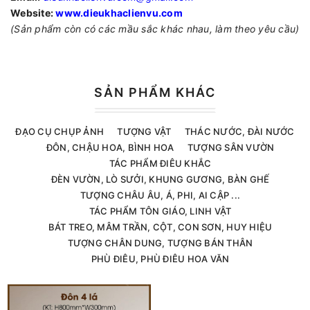
Website:
www.dieukhaclienvu.com
(Sản phẩm còn có các mầu sắc khác nhau, làm theo yêu cầu)
SẢN PHẨM KHÁC
ĐẠO CỤ CHỤP ẢNH
TƯỢNG VẬT
THÁC NƯỚC, ĐÀI NƯỚC
ĐÔN, CHẬU HOA, BÌNH HOA
TƯỢNG SÂN VƯỜN
TÁC PHẨM ĐIÊU KHẮC
ĐÈN VƯỜN, LÒ SƯỞI, KHUNG GƯƠNG, BÀN GHẾ
TƯỢNG CHÂU ÂU, Á, PHI, AI CẬP ...
TÁC PHẨM TÔN GIÁO, LINH VẬT
BÁT TREO, MÂM TRẦN, CỘT, CON SƠN, HUY HIỆU
TƯỢNG CHÂN DUNG, TƯỢNG BÁN THÂN
PHÙ ĐIÊU, PHÙ ĐIÊU HOA VĂN