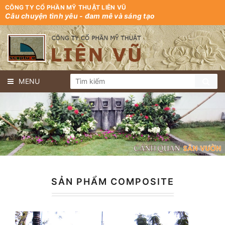
CÔNG TY CỔ PHẦN MỸ THUẬT LIÊN VŨ
Câu chuyện tình yêu - đam mê và sáng tạo
MENU
SẢN PHẨM COMPOSITE