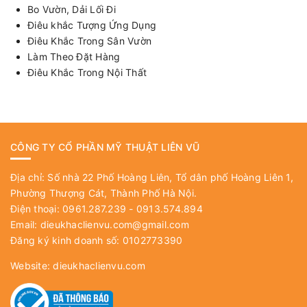
Bo Vườn, Dải Lối Đi
Điêu khắc Tượng Ứng Dụng
Điêu Khắc Trong Sân Vườn
Làm Theo Đặt Hàng
Điêu Khắc Trong Nội Thất
CÔNG TY CỔ PHẦN MỸ THUẬT LIÊN VŨ
Địa chỉ: Số nhà 22 Phố Hoàng Liên, Tổ dân phố Hoàng Liên 1,
Phường Thượng Cát, Thành Phố Hà Nội.
Điện thoại: 0961.287.239 - 0913.574.894
Email:
dieukhaclienvu.com@gmail.com
Đăng ký kinh doanh số: 0102773390
Website:
dieukhaclienvu.com