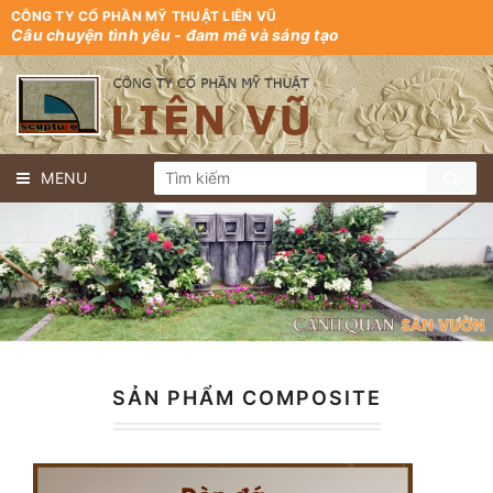
CÔNG TY CỔ PHẦN MỸ THUẬT LIÊN VŨ
Câu chuyện tình yêu - đam mê và sáng tạo
MENU
SẢN PHẨM COMPOSITE