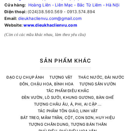
Cửa hàng:
Hoàng Liên - Liên Mạc - Bắc Từ Liêm - Hà Nội
Điện thoại:
(024)38.560.569 - 0913.574.894
Email:
dieukhaclienvu.com@gmail.com
Website:
www.dieukhaclienvu.com
(Còn có các mầu khác nhau, làm theo yêu cầu)
SẢN PHẨM KHÁC
ĐẠO CỤ CHỤP ẢNH
TƯỢNG VẬT
THÁC NƯỚC, ĐÀI NƯỚC
ĐÔN, CHẬU HOA, BÌNH HOA
TƯỢNG SÂN VƯỜN
TÁC PHẨM ĐIÊU KHẮC
ĐÈN VƯỜN, LÒ SƯỞI, KHUNG GƯƠNG, BÀN GHẾ
TƯỢNG CHÂU ÂU, Á, PHI, AI CẬP ...
TÁC PHẨM TÔN GIÁO, LINH VẬT
BÁT TREO, MÂM TRẦN, CỘT, CON SƠN, HUY HIỆU
TƯỢNG CHÂN DUNG, TƯỢNG BÁN THÂN
PHÙ ĐIÊU, PHÙ ĐIÊU HOA VĂN