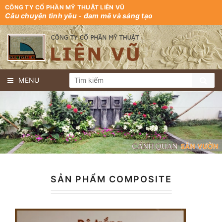
CÔNG TY CỔ PHẦN MỸ THUẬT LIÊN VŨ
Câu chuyện tình yêu - đam mê và sáng tạo
MENU
SẢN PHẨM COMPOSITE