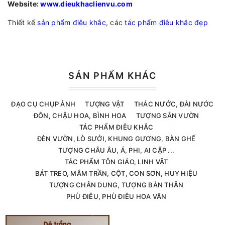
Website:
www.dieukhaclienvu.com
Thiết kế
sản phẩm điêu khắc
, các
tác phẩm điêu khắc đẹp
SẢN PHẨM KHÁC
ĐẠO CỤ CHỤP ẢNH
TƯỢNG VẬT
THÁC NƯỚC, ĐÀI NƯỚC
ĐÔN, CHẬU HOA, BÌNH HOA
TƯỢNG SÂN VƯỜN
TÁC PHẨM ĐIÊU KHẮC
ĐÈN VƯỜN, LÒ SƯỞI, KHUNG GƯƠNG, BÀN GHẾ
TƯỢNG CHÂU ÂU, Á, PHI, AI CẬP ...
TÁC PHẨM TÔN GIÁO, LINH VẬT
BÁT TREO, MÂM TRẦN, CỘT, CON SƠN, HUY HIỆU
TƯỢNG CHÂN DUNG, TƯỢNG BÁN THÂN
PHÙ ĐIÊU, PHÙ ĐIÊU HOA VĂN