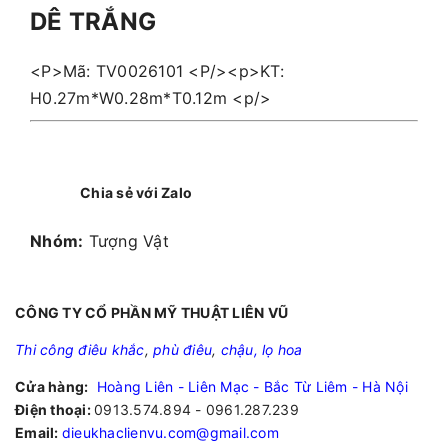
DÊ TRẮNG
<P>Mã: TV0026101 <P/><p>KT:
H0.27m*W0.28m*T0.12m <p/>
Chia sẻ với Zalo
Nhóm:
Tượng Vật
CÔNG TY CỔ PHẦN MỸ THUẬT LIÊN VŨ
Thi công điêu khắc
,
phù điêu
,
chậu, lọ hoa
Cửa hàng:
Hoàng Liên - Liên Mạc - Bắc Từ Liêm - Hà Nội
Điện thoại:
0913.574.894 - 0961.287.239
Email:
dieukhaclienvu.com@gmail.com