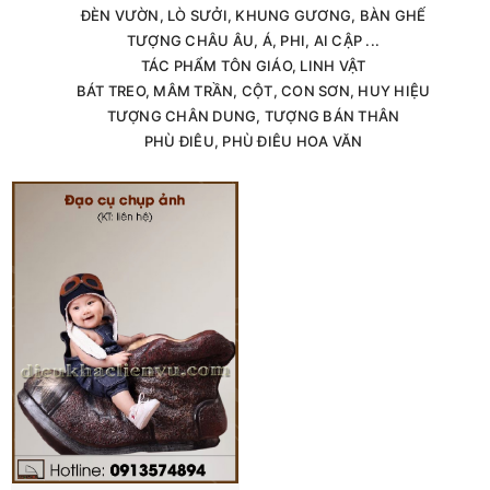
ĐÈN VƯỜN, LÒ SƯỞI, KHUNG GƯƠNG, BÀN GHẾ
TƯỢNG CHÂU ÂU, Á, PHI, AI CẬP ...
TÁC PHẨM TÔN GIÁO, LINH VẬT
BÁT TREO, MÂM TRẦN, CỘT, CON SƠN, HUY HIỆU
TƯỢNG CHÂN DUNG, TƯỢNG BÁN THÂN
PHÙ ĐIÊU, PHÙ ĐIÊU HOA VĂN