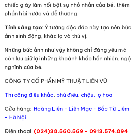
chiếc giày làm nổi bật sự nhỏ nhắn của bé, thêm
phần hài hước và dễ thương.
Tính sáng tạo
: Ý tưởng độc đáo này tạo nên bức
ảnh sinh động, khác lạ và thú vị.
Những bức ảnh như vậy không chỉ đáng yêu mà
còn lưu giữ lại những khoảnh khắc hồn nhiên, ngộ
nghĩnh của bé.
CÔNG TY CỔ PHẦN MỸ THUẬT LIÊN VŨ
Thi công điêu khắc
,
phù điêu
,
chậu, lọ hoa
Cửa hàng:
Hoàng Liên - Liên Mạc - Bắc Từ Liêm
- Hà Nội
Điện thoại:
(024)38.560.569 - 0913.574.894