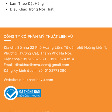
Làm Theo Đặt Hàng
Điêu Khắc Trong Nội Thất
CÔNG TY CỔ PHẦN MỸ THUẬT LIÊN VŨ
Địa chỉ: Số nhà 22 Phố Hoàng Liên, Tổ dân phố Hoàng Liên 1,
Phường Thượng Cát, Thành Phố Hà Nội.
Điện thoại: 0961.287.239 - 0913.574.894
Email:
dieukhaclienvu.com@gmail.com
Đăng ký kinh doanh số: 0102773390
Website:
dieukhaclienvu.com