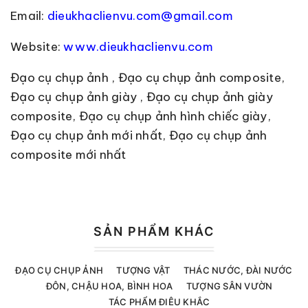
Email:
dieukhaclienvu.com@gmail.com
Website:
www.dieukhaclienvu.com
Đạo cụ chụp ảnh , Đạo cụ chụp ảnh composite,
Đạo cụ chụp ảnh giày , Đạo cụ chụp ảnh giày
composite, Đạo cụ chụp ảnh hình chiếc giày,
Đạo cụ chụp ảnh mới nhất, Đạo cụ chụp ảnh
composite mới nhất
SẢN PHẨM KHÁC
ĐẠO CỤ CHỤP ẢNH
TƯỢNG VẬT
THÁC NƯỚC, ĐÀI NƯỚC
ĐÔN, CHẬU HOA, BÌNH HOA
TƯỢNG SÂN VƯỜN
TÁC PHẨM ĐIÊU KHẮC