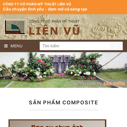
CÔNG TY CỔ PHẦN MỸ THUẬT LIÊN VŨ
Câu chuyện tình yêu - đam mê và sáng tạo
MENU
SẢN PHẨM COMPOSITE