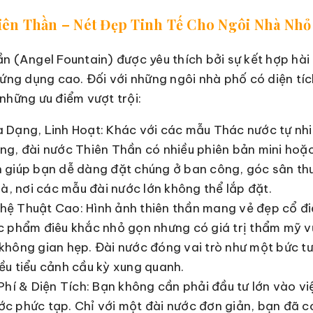
hiên Thần – Nét Đẹp Tinh Tế Cho Ngôi Nhà Nhỏ
n (Angel Fountain) được yêu thích bởi sự kết hợp hài
 ứng dụng cao. Đối với những ngôi nhà phố có diện tí
những ưu điểm vượt trội:
 Dạng, Linh Hoạt: Khác với các mẫu Thác nước tự nhi
ng, đài nước Thiên Thần có nhiều phiên bản mini hoặc
 giúp bạn dễ dàng đặt chúng ở ban công, góc sân t
hà, nơi các mẫu đài nước lớn không thể lắp đặt.
ệ Thuật Cao: Hình ảnh thiên thần mang vẻ đẹp cổ điể
c phẩm điêu khắc nhỏ gọn nhưng có giá trị thẩm mỹ vư
không gian hẹp. Đài nước đóng vai trò như một bức 
ều tiểu cảnh cầu kỳ xung quanh.
Phí & Diện Tích: Bạn không cần phải đầu tư lớn vào việ
c phức tạp. Chỉ với một đài nước đơn giản, bạn đã 