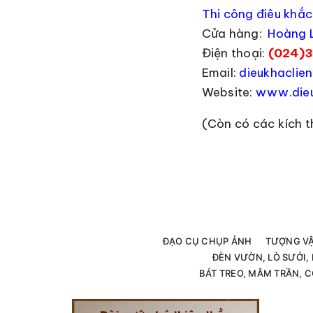
Thi công điêu khắc
Cửa hàng:
Hoàng L
Điện thoại:
(024)3
Email:
dieukhacli
Website:
www.dieu
(Còn có các kích 
ĐẠO CỤ CHỤP ẢNH
TƯỢNG V
ĐÈN VƯỜN, LÒ SƯỞI
BÁT TREO, MÂM TRẦN, C