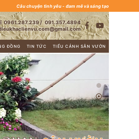
Câu chuyện tình yêu - đam mê và sáng tạo
E
0961.287.239
/
091.357.4894
dieukhaclienvu.com@gmail.com
NG ĐỒNG
TIN TỨC
TIỂU CẢNH SÂN VƯỜN