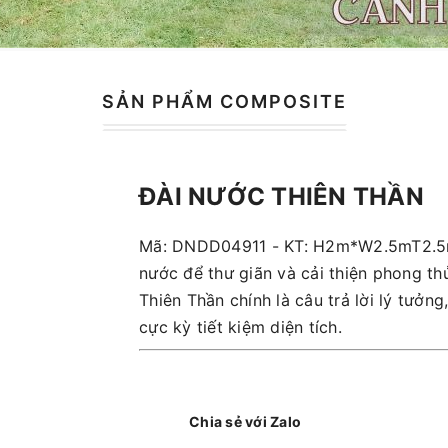
SẢN PHẨM COMPOSITE
ĐÀI NƯỚC THIÊN THẦN
Mã: DNDD04911 - KT: H2m*W2.5mT2.5m
nước để thư giãn và cải thiện phong th
Thiên Thần chính là câu trả lời lý tưở
cực kỳ tiết kiệm diện tích.
Chia sẻ với Zalo