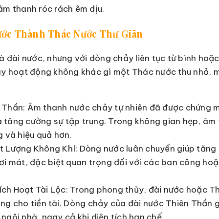
 âm thanh róc rách êm dịu.
 Nước Thành Thác Nước Thư Giãn
là đài nước, nhưng với dòng chảy liên tục từ bình hoặc
ày hoạt động không khác gì một Thác nước thu nhỏ, ma
 Thần: Âm thanh nước chảy tự nhiên đã được chứng m
 tăng cường sự tập trung. Trong không gian hẹp, âm
g và hiệu quả hơn.
t Lượng Không Khí: Dòng nước luân chuyển giúp tăng 
ươi mát, đặc biệt quan trọng đối với các ban công ho
ch Hoạt Tài Lộc: Trong phong thủy, đài nước hoặc Th
ợng cho tiền tài. Dòng chảy của đài nước Thiên Thần g
ngôi nhà, ngay cả khi diện tích hạn chế.