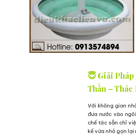
😇 Giải Phá
Thần – Thác
Với không gian nhỏ
đưa nước vào ngôi
chế tác sẵn chỉ vi
kế vừa nhỏ gọn lại