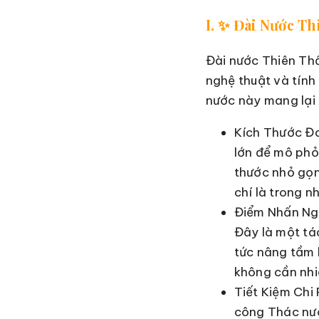
I. ✨ Đài Nước T
Đài nước Thiên Thầ
nghệ thuật và tính
nước này mang lại 
Kích Thước Đa
lớn để mô phỏ
thước nhỏ gọn
chí là trong n
Điểm Nhấn Ngh
Đây là một tá
tức nâng tầm 
không cần nhi
Tiết Kiệm Chi 
công Thác nướ