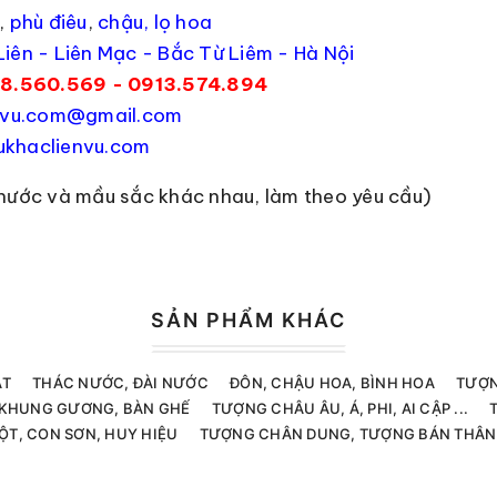
,
phù điêu
,
chậu, lọ hoa
iên - Liên Mạc - Bắc Từ Liêm - Hà Nội
8.560.569 - 0913.574.894
envu.com@gmail.com
khaclienvu.com
thước và mầu sắc khác nhau, làm theo yêu cầu)
SẢN PHẨM KHÁC
ẬT
THÁC NƯỚC, ĐÀI NƯỚC
ĐÔN, CHẬU HOA, BÌNH HOA
TƯỢN
, KHUNG GƯƠNG, BÀN GHẾ
TƯỢNG CHÂU ÂU, Á, PHI, AI CẬP ...
ỘT, CON SƠN, HUY HIỆU
TƯỢNG CHÂN DUNG, TƯỢNG BÁN THÂN