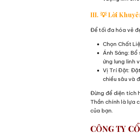
III. 💡 Lời Khu
Để tối đa hóa vẻ đ
Chọn Chất Liệ
Ánh Sáng: Bổ 
ứng lung linh v
Vị Trí Đặt: Đặ
chiều sâu và đ
Đừng để diện tích
Thần chính là lựa 
của bạn.
CÔNG TY CỔ