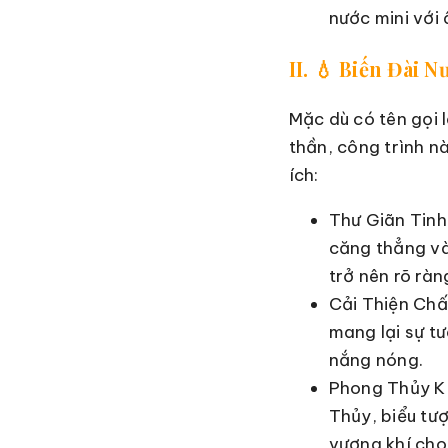
nước mini với
II. 💧 Biến Đài
Mặc dù có tên gọi 
thần, công trình n
ích:
Thư Giãn Tinh
căng thẳng và
trở nên rõ ràn
Cải Thiện Chấ
mang lại sự t
nắng nóng.
Phong Thủy Kí
Thủy, biểu tư
vượng khí cho 