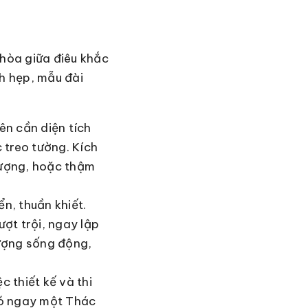
 hòa giữa điêu khắc
ch hẹp, mẫu đài
ên cần diện tích
 treo tường. Kích
hượng, hoặc thậm
n, thuần khiết.
ợt trội, ngay lập
tượng sống động,
c thiết kế và thi
có ngay một Thác