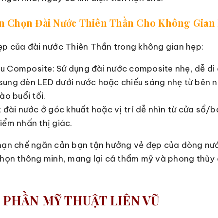
yên Chọn Đài Nước Thiên Thần Cho Không Gian
ẹp của đài nước Thiên Thần trong không gian hẹp:
u Composite: Sử dụng đài nước composite nhẹ, dễ di 
sung đèn LED dưới nước hoặc chiếu sáng nhẹ từ bên n
ào buổi tối.
t đài nước ở góc khuất hoặc vị trí dễ nhìn từ cửa sổ/
iểm nhấn thị giác.
 hạn chế ngăn cản bạn tận hưởng vẻ đẹp của dòng nướ
chọn thông minh, mang lại cả thẩm mỹ và phong thủy
 PHẦN MỸ THUẬT LIÊN VŨ