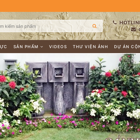
HOTLIN
LỰC
SẢN PHẨM
VIDEOS
THƯ VIỆN ẢNH
DỰ ÁN CỘ